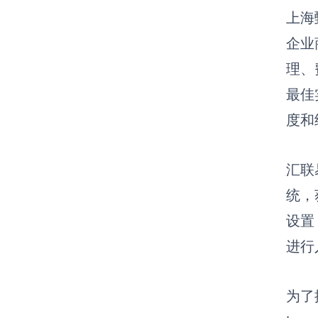
上海
企业
理、
最佳
度和
汇联
统，
设置
进行
为了