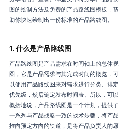
图的绘制方法及免费的产品路线图模板，帮
解决方案
助你快速绘制出一份标准的产品路线图。
高效协作
在线绘图
团队协作提效
1. 什么是产品路线图
思维和灵感整理
素材整理
流程整理
在线白板
产品路线图是产品需求在时间轴上的总体视
客户旅程图
涂鸦画板
图，它是产品需求与其完成时间的概览，可
路线图
敏捷实践
以使用产品路线图来对需求进行分类、排定
ER图
优先级，然后确定发布时间表。所以，可以
UML图
概括地说，产品路线图是一个计划，提供了
数据流图
一系列与产品战略一致的战术步骤，将产品
情绪板
推向预定方向的轨道，是将产品负责人的愿