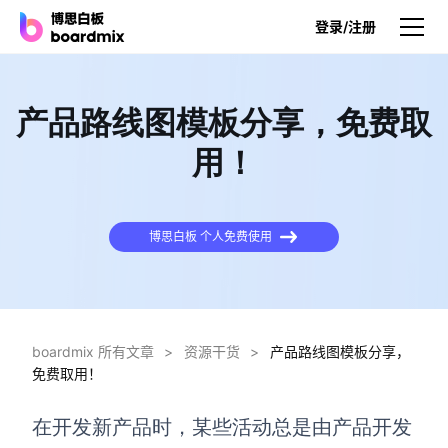
登录/注册
产品
产品路线图模板分享，免费取
产品
用！
博思白板
无限画布，AI加持，实时协作
博思白板 个人免费使用
博思白板SDK
在您的网站或应用集成白板
博思AI
一键生成，您的Al超级智能体
boardmix 所有文章
>
资源干货
>
产品路线图模板分享，
免费取用！
博思白板离线版
本地笔记存储，隐私白板空间
在开发新产品时，某些活动总是由产品开发