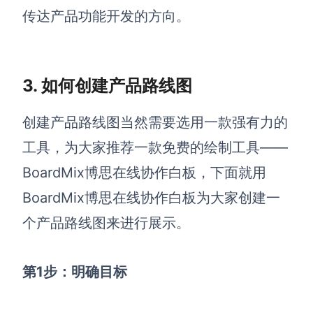
传达产品功能开发的方向。
AI生成竞品分析
AI生成安索夫矩阵
AI生成Grow模型
3. 如何创建产品路线图
AI生成AARRR模型
创建产品路线图当然需要选用一款强有力的
工具，为大家推荐一款免费的绘制工具——
模板社区
BoardMix博思在线协作白板，下面就用
企业服务
BoardMix博思在线协作白板为大家创建一
个产品路线图来进行展示。
私有化部署
管理功能定制 · 专业部署方案
客户案例
第1步：明确目标
用boardmix提升团队协作效率