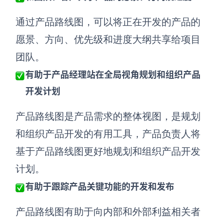
AI生成PEST分析
AI生成鱼骨图
AI生成5Why分析
通过产品路线图，可以将正在开发的产品的
AI生成甘特图
AI生成平衡计分卡
愿景、方向、优先级和进度大纲共享给项目
AI生成组织结构图
团队。
AI生成时间管理四象限
有助于产品经理站在全局视角规划和组织产品
AI生成胜任力模型
开发计划
AI生成价值链
产品路线图是产品需求的整体视图，是规划
数据分析与策略
智能创作
和组织产品开发的有用工具，产品负责人将
AI生成用户画像
AI生成PPT
基于产品路线图更好地规划和组织产品开发
AI生成Smart分析
AI生成图片
计划。
AI生成波士顿矩阵
AI写作
有助于跟踪产品关键功能的开发和发布
AI生成波特五力模型
AI对话
产品路线图有助于向内部和外部利益相关者
AI生成4P营销理论模型
AI生成简历