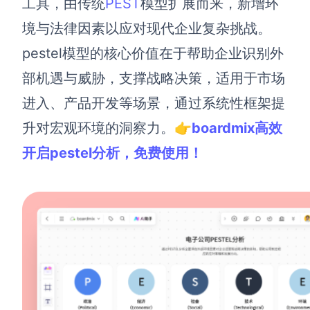
工具，由传统
PEST
模型扩展而来，新增环
解决方案
境与法律因素以应对现代企业复杂挑战。
pestel模型的核心价值在于帮助企业识别外
高效协作
部机遇与威胁，支撑战略决策，适用于市场
在线绘图
团队协作提效
进入、产品开发等场景，通过系统性框架提
思维和灵感整理
素材整理
升对宏观环境的洞察力。
👉boardmix高效
流程整理
在线白板
开启pestel分析，免费使用！
客户旅程图
涂鸦画板
路线图
敏捷实践
ER图
UML图
数据流图
情绪板