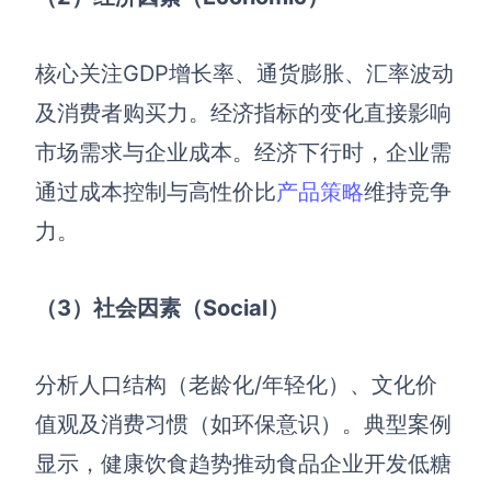
AI生成竞品分析
核心关注GDP增长率、通货膨胀、汇率波动
AI生成安索夫矩阵
及消费者购买力。经济指标的变化直接影响
AI生成Grow模型
市场需求与企业成本。经济下行时，企业需
AI生成AARRR模型
通过成本控制与高性价比
产品策略
维持竞争
力。
模板社区
企业服务
（3）社会因素（Social）
私有化部署
管理功能定制 · 专业部署方案
分析人口结构（老龄化/年轻化）、文化价
值观及消费习惯（如环保意识）。典型案例
客户案例
用boardmix提升团队协作效率
显示，健康饮食趋势推动食品企业开发低糖