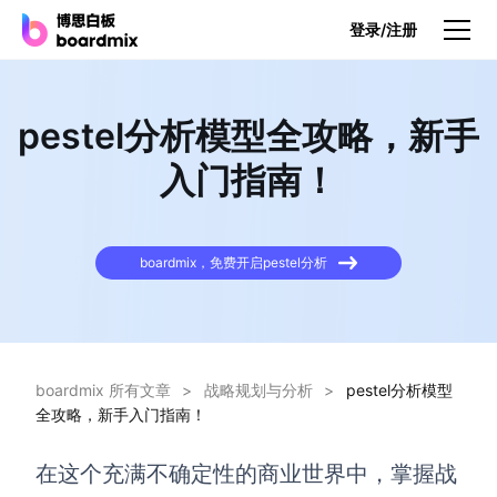
登录/注册
产品
pestel分析模型全攻略，新手
产品
入门指南！
博思白板
无限画布，AI加持，实时协作
boardmix，免费开启pestel分析
博思白板SDK
在您的网站或应用集成白板
博思AI
一键生成，您的Al超级智能体
boardmix 所有文章
>
战略规划与分析
>
pestel分析模型
全攻略，新手入门指南！
博思白板离线版
本地笔记存储，隐私白板空间
在这个充满不确定性的商业世界中，掌握战