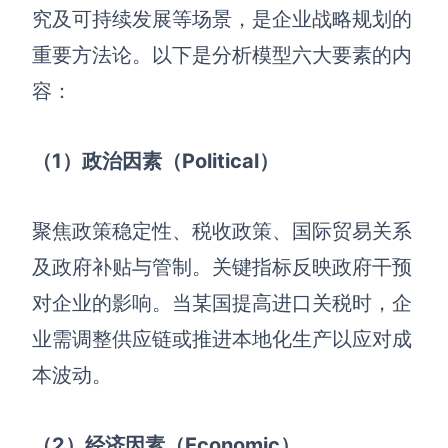
AI生成PEST分析
AI生成鱼骨图
究及可持续发展等场景，是企业战略规划的
AI生成5Why分析
AI生成甘特图
重要方法论。以下是分析模型六大要素的内
AI生成平衡计分卡
AI生成组织结构图
容：
AI生成时间管理四象限
AI生成胜任力模型
（1）政治因素（Political）
AI生成价值链
聚焦政策稳定性、税收政策、国际贸易关系
数据分析与策略
智能创作
及政府补贴与管制。关键指标反映政府干预
AI生成用户画像
AI生成PPT
对企业的影响。当某国提高进口关税时，企
AI生成Smart分析
AI生成图片
业需调整供应链或推进本地化生产以应对成
本波动。
AI生成波士顿矩阵
AI写作
AI生成波特五力模型
AI对话
（2）经济因素（Economic）
AI生成4P营销理论模型
AI生成简历