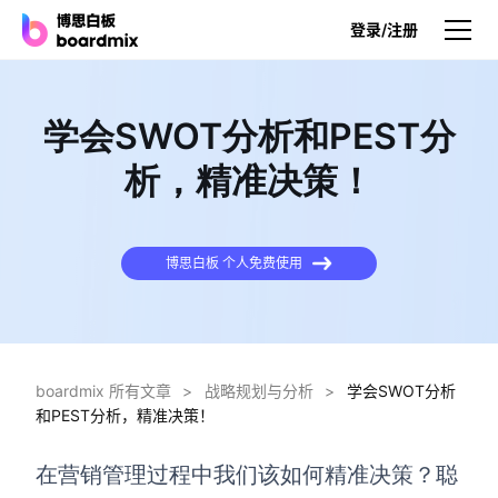
登录/注册
产品
学会SWOT分析和PEST分
产品
析，精准决策！
博思白板
无限画布，AI加持，实时协作
博思白板 个人免费使用
博思白板SDK
在您的网站或应用集成白板
博思AI
一键生成，您的Al超级智能体
boardmix 所有文章
>
战略规划与分析
>
学会SWOT分析
和PEST分析，精准决策！
博思白板离线版
本地笔记存储，隐私白板空间
在营销管理过程中我们该如何精准决策？
聪