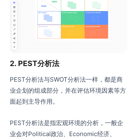
AI生成PEST分析
AI生成鱼骨图
AI生成5Why分析
AI生成甘特图
AI生成平衡计分卡
AI生成组织结构图
AI生成时间管理四象限
AI生成胜任力模型
AI生成价值链
2. PEST分析法
数据分析与策略
智能创作
PEST分析法与SWOT分析法一样，都是商
业企划的组成部分，并在评估环境因素等方
AI生成用户画像
AI生成PPT
面起到主导作用。
AI生成Smart分析
AI生成图片
AI生成波士顿矩阵
AI写作
PEST分析法是指宏观环境的分析，一般企
AI生成波特五力模型
AI对话
业会对Political政治、Economic经济、
AI生成4P营销理论模型
AI生成简历