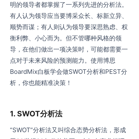
博思设计
明的领导者都掌握了一系列先进的分析法
。
一体化产品设计工具
有人认为领导应当要博采众长、标新立异、
博思AIPPT
顺势而谋
；
有人则认为领导要深思熟虑、权
AI生成PPT，支持在线编辑
衡利弊、小心而为。但不管哪种风格的领
资源与下载
导，在他们做出一项决策时，可能都需要一
点对于未来风险的预测能力。使用
博思
向团队介绍
博思白板boardmix
BoardMix白板
学会做SWOT分析和PEST分
析，
你也能精准决策！
下载
客户端、插件
1. SWOT分析法
“SWOT”分析法又叫综合态势分析法，形成