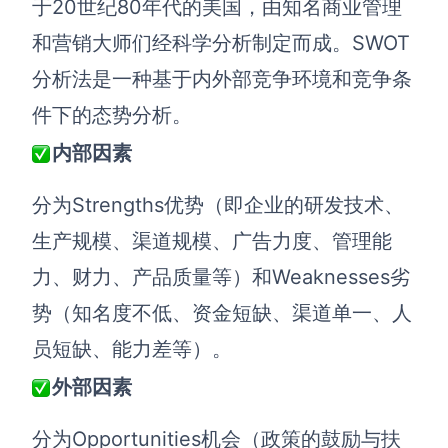
于20世纪80年代的美国，由知名商业管理
解决方案
和营销大师们经科学分析制定而成。SWOT
分析法是一种基于内外部竞争环境和竞争条
高效协作
件下的态势分析。
在线绘图
团队协作提效
内部因素
思维和灵感整理
素材整理
分为Strengths优势（即企业的研发技术、
流程整理
在线白板
生产规模、渠道规模、广告力度、管理能
客户旅程图
涂鸦画板
力、财力、产品质量等）和Weaknesses劣
路线图
敏捷实践
势（知名度不低、资金短缺、渠道单一、人
ER图
员短缺、能力差等）。
UML图
外部因素
数据流图
情绪板
分为Opportunities机会（政策的鼓励与扶