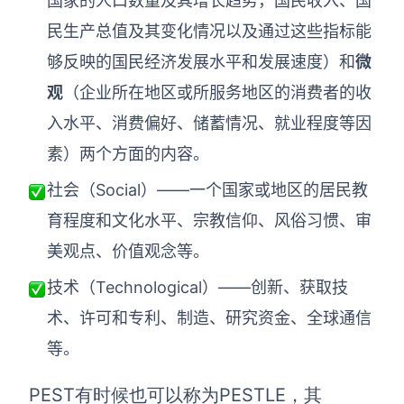
国家的人口数量及其增长趋势，国民收入、国
民生产总值及其变化情况以及通过这些指标能
AI生成竞品分析
够反映的国民经济发展水平和发展速度）和
微
AI生成安索夫矩阵
观
（企业所在地区或所服务地区的消费者的收
AI生成Grow模型
入水平、消费偏好、储蓄情况、就业程度等因
AI生成AARRR模型
素）两个方面的内容。
社会（Social）——一个国家或地区的居民教
模板社区
育程度和文化水平、宗教信仰、风俗习惯、审
企业服务
美观点、价值观念等。
技术（Technological）——创新、获取技
私有化部署
管理功能定制 · 专业部署方案
术、许可和专利、制造、研究资金、全球通信
等。
客户案例
用boardmix提升团队协作效率
PEST有时候也可以称为PESTLE，其