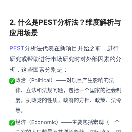
AI生成PEST分析
AI生成鱼骨图
AI生成5Why分析
AI生成甘特图
2. 什么是PEST分析法？维度解析与
AI生成平衡计分卡
AI生成组织结构图
应用场景
AI生成时间管理四象限
AI生成胜任力模型
PEST
分析法代表在新项目开始之前，进行
AI生成价值链
研究或帮助进行市场研究时对外部因素的分
析，这些因素分别是：
数据分析与策略
智能创作
政治（Political）——对项目产生影响的法
AI生成用户画像
AI生成PPT
律、立法和法规问题，包括一个国家的社会制
AI生成Smart分析
AI生成图片
度，执政党的性质，政府的方针、政策、法令
AI生成波士顿矩阵
AI写作
等。
AI生成波特五力模型
AI对话
经济（Economic）——主要包括
宏观
（一个
AI生成4P营销理论模型
AI生成简历