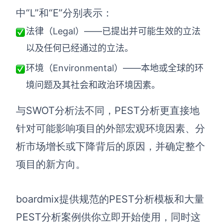
企业版申请试用
中“L”和“E”分别表示：
满足企业级团队协作和管理需求
法律（Legal）——已提出并可能生效的立法
帮助支持
以及任何已经通过的立法。
帮助中心
环境（Environmental）——本地或全球的环
获取详细功能指南和技术支持
境问题及其社会和政治环境因素。
知识分享社区
与SWOT分析法不同，PEST分析更直接地
探索创意灵感与高效协作技巧
针对可能影响项目的外部宏观环境因素、分
定价
析市场增长或下降背后的原因，并确定整个
项目的新方向。
boardmix提供规范的PEST分析模板和大量
PEST分析案例供你立即开始使用，同时这