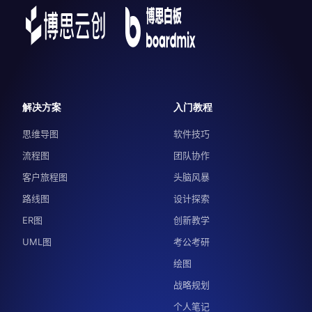
解决方案
入门教程
思维导图
软件技巧
流程图
团队协作
客户旅程图
头脑风暴
路线图
设计探索
ER图
创新教学
UML图
考公考研
绘图
战略规划
个人笔记