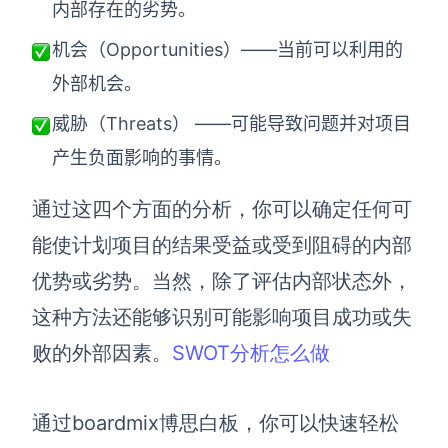
内部存在的劣势。
解决方案
机会（Opportunities）——当前可以利用的
外部机会。
高效协作
在线绘图
威胁（Threats） ——可能导致问题并对项目
团队协作提效
产生负面影响的事情。
思维和灵感整理
素材整理
流程整理
通过这四个方面的分析，你可以确定任何可
在线白板
客户旅程图
能使计划项目的结果受益或受到阻碍的内部
涂鸦画板
优势或劣势。当然，除了评估内部状态外，
路线图
敏捷实践
这种方法还能够识别可能影响项目成功或失
ER图
败的外部因素。
SWOT分析怎么做
UML图
数据流图
通过boardmix博思白板，你可以快速轻松
情绪板