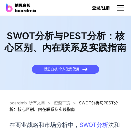
登录/注册
产品
SWOT分析与PEST分析：核
产品
心区别、内在联系及实践指南
博思白板
无限画布，AI加持，实时协作
博思白板 个人免费使用
博思白板SDK
在您的网站或应用集成白板
博思AI
一键生成，您的Al超级智能体
boardmix 所有文章
>
资源干货
>
SWOT分析与PEST分
析：核心区别、内在联系及实践指南
博思白板离线版
本地笔记存储，隐私白板空间
在商业战略和市场分析中，
SWOT分析
法和