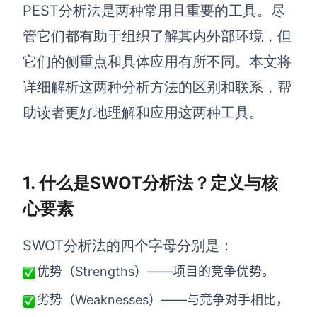
博思设计
PEST分析法是两种常用且重要的工具。尽
一体化产品设计工具
管它们都有助于组织了解其内外部环境，但
博思AIPPT
它们的侧重点和具体应用有所不同。本文将
AI生成PPT，支持在线编辑
详细解析这两种分析方法的区别和联系，帮
资源与下载
助读者更好地理解和应用这两种工具。
向团队介绍
博思白板boardmix
1. 什么是SWOT分析法？定义与核
心要素
下载
SWOT分析法的四个字母分别是：
客户端、插件
优势（Strengths）——项目的竞争优势。
劣势（Weaknesses）——与竞争对手相比，