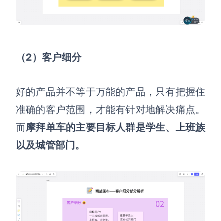
企业版申请试用
满足企业级团队协作和管理需求
帮助支持
（2）客户细分
帮助中心
获取详细功能指南和技术支持
好的产品并不等于万能的产品，只有把握住
知识分享社区
准确的客户范围，才能有针对
地
解决痛点
。
探索创意灵感与高效协作技巧
而
摩拜单车的主要目标人群是学生、上班族
定价
以及城管部门。