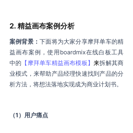
AI生成PEST分析
AI生成鱼骨图
AI生成5Why分析
AI生成甘特图
AI生成平衡计分卡
2. 精益画布案例分析
AI生成组织结构图
AI生成时间管理四象限
案例背景：
下面将为大家分享摩拜单车的精
AI生成胜任力模型
益画布案例，
使用boardmix在线白板工具
AI生成价值链
中的
【摩拜单车精益画布模板】
来
拆解其商
业模式，来帮助产品经理快速找到产品的分
数据分析与策略
智能创作
析方法，将想法落地实现成为商业计划书。
AI生成用户画像
AI生成PPT
AI生成Smart分析
AI生成图片
AI生成波士顿矩阵
AI写作
（1）用户痛点
AI生成波特五力模型
AI对话
AI生成4P营销理论模型
AI生成简历