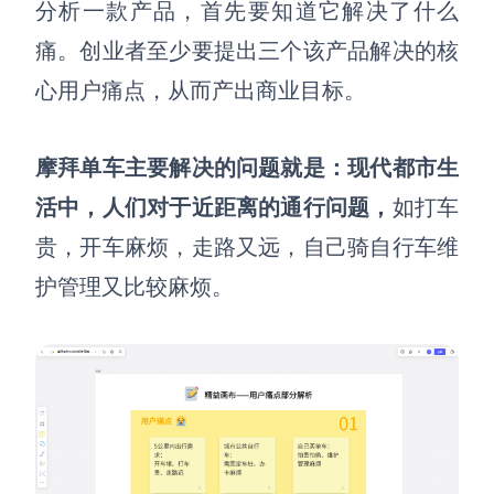
分析一款产品，首先要知道它解决了什么
AI生成竞品分析
痛
。
创业者至少要提出三个该产品解决的核
AI生成安索夫矩阵
心
用户
痛点，从而产出商业目标。
AI生成Grow模型
摩拜单车主要解决的问题就是：现代都市生
AI生成AARRR模型
活中，人们对于近距离的通行问题，
如打车
贵，开车麻烦，走路又远，自己骑自行车维
模板社区
护管理又比较麻烦。
企业服务
私有化部署
管理功能定制 · 专业部署方案
客户案例
用boardmix提升团队协作效率