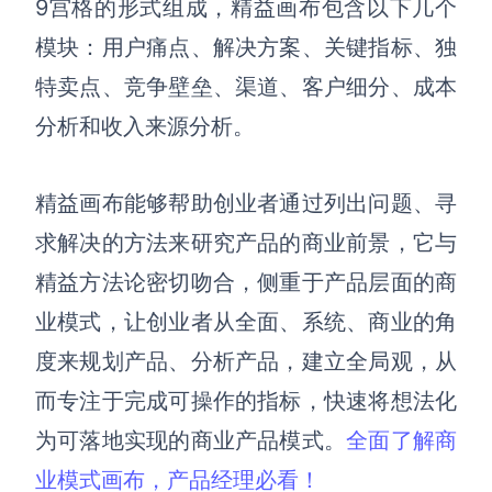
9宫格的形式组成，精益画布包含以下几个
解决方案
模块：用户痛点、解决方案、关键指标、独
特卖点、竞争壁垒、渠道、客户细分、成本
高效协作
分析和收入来源分析。
在线绘图
团队协作提效
思维和灵感整理
素材整理
精益画布能够帮助创业者通过列出问题、寻
流程整理
在线白板
求解决的方法来研究产品的商业前景，它与
客户旅程图
涂鸦画板
精益方法论密切吻合，
侧重于产品层面的商
路线图
敏捷实践
业模式，
让创业者
从全面、系统、商业的角
ER图
度来规划产品、分析产品，建立全局观，从
UML图
而专注于完成可操作的指标，快速将想法化
数据流图
为可落地实现的商业产品模式。
全面了解商
情绪板
业模式画布，产品经理必看！