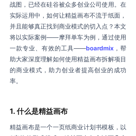
博思设计
战图，已经在硅谷被众多创业公司使用。
在
一体化产品设计工具
实际运用中，如何让精益画布不流于纸面，
博思AIPPT
并且能够真正找到商业模式的切入点？本文
AI生成PPT，支持在线编辑
将以实际案例——摩拜单车为例，通过使用
资源与下载
一款专业、有效的工具——
boardmix
，帮
助大家深度理解如何使用精益画布拆解项目
向团队介绍
博思白板boardmix
的商业模式，助力创业者提高创业的成功
率。
下载
客户端、插件
1. 什么是精益画布
精益画布是一个一页纸商业计划书模板，以