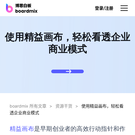
登录/注册
产品
使用精益画布，轻松看透企业
产品
商业模式
博思白板
无限画布，AI加持，实时协作
博思白板SDK
在您的网站或应用集成白板
博思AI
一键生成，您的Al超级智能体
boardmix 所有文章
>
资源干货
>
使用精益画布，轻松看
透企业商业模式
博思白板离线版
本地笔记存储，隐私白板空间
精益画布
是早期创业者的高效行动指针和作