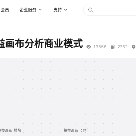
会员
企业服务
支持
益画布分析商业模式
13856
2762