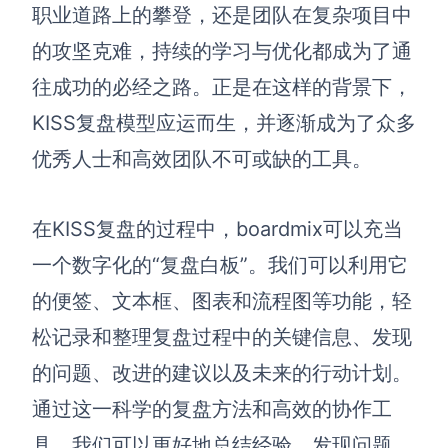
博思设计
职业道路上的攀登，还是团队在复杂项目中
一体化产品设计工具
的攻坚克难，持续的学习与优化都成为了通
博思AIPPT
往成功的必经之路。正是在这样的背景下，
AI生成PPT，支持在线编辑
KISS复盘模型应运而生，并逐渐成为了众多
资源与下载
优秀人士和高效团队不可或缺的工具。
向团队介绍
博思白板boardmix
在KISS复盘的过程中，boardmix可以充当
一个数字化的“复盘白板”。我们可以利用它
的便签、文本框、图表和流程图等功能，轻
下载
松记录和整理复盘过程中的关键信息、发现
客户端、插件
的问题、改进的建议以及未来的行动计划。
通过这一科学的复盘方法和高效的协作工
具，我们可以更好地总结经验、发现问题、