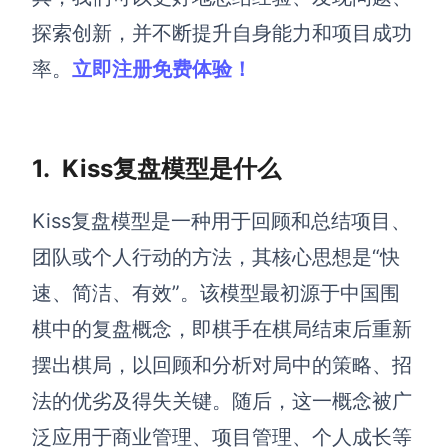
探索创新，并不断提升自身能力和项目成功
解决方案
率。
立即注册免费
体验！
高效协作
在线绘图
团队协作提效
1. Kiss复盘模型是什么
思维和灵感整理
素材整理
流程整理
在线白板
Kiss复盘模型是一种用于回顾和总结项目、
客户旅程图
涂鸦画板
团队或个人行动的方法，其核心思想是“快
路线图
敏捷实践
速、简洁、有效”。该模型最初源于中国围
ER图
棋中的复盘概念，即棋手在棋局结束后重新
UML图
摆出棋局，以回顾和分析对局中的策略、招
数据流图
法的优劣及得失关键。随后，这一概念被广
情绪板
泛应用于商业管理、项目管理、个人成长等