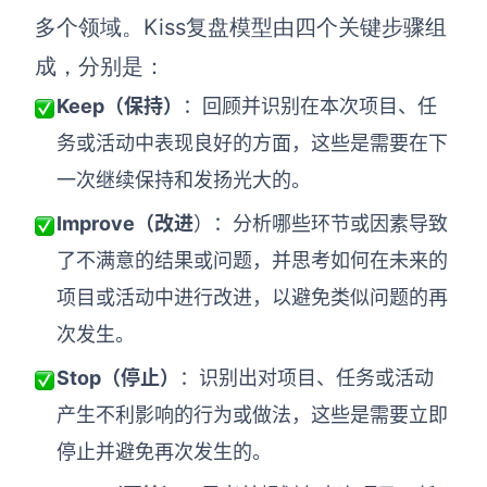
多个领域。Kiss复盘模型由四个关键步骤组
查看所有场景
成，分别是：
Keep
（保持）
：回顾并识别在本次项目、任
务或活动中表现良好的方面，这些是需要在下
一次继续保持和发扬光大的。
Improve
（改进
）：分析哪些环节或因素导致
了不满意的结果或问题，并思考如何在未来的
AI创作
项目或活动中进行改进，以避免类似问题的再
创意与绘图
次发生。
战略与流程设计
AI生成思维导图
Stop
（停止）
：识别出对项目、任务或活动
AI生成商业画布
AI生成流程图
产生不利影响的行为或做法，这些是需要立即
AI生成SWOT分析
停止并避免再次发生的。
AI生成用户旅程图