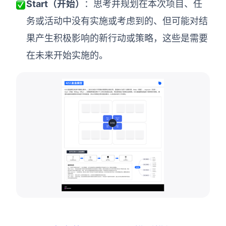
AI生成PEST分析
Start
（开始）
：思考并规划在本次项目、任
AI生成鱼骨图
AI生成5Why分析
务或活动中没有实施或考虑到的、但可能对结
AI生成甘特图
果产生积极影响的新行动或策略，这些是需要
AI生成平衡计分卡
AI生成组织结构图
在未来开始实施的。
AI生成时间管理四象限
AI生成胜任力模型
AI生成价值链
数据分析与策略
智能创作
AI生成用户画像
AI生成PPT
AI生成Smart分析
AI生成图片
AI生成波士顿矩阵
AI写作
AI生成波特五力模型
AI对话
AI生成4P营销理论模型
AI生成简历