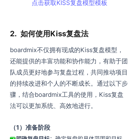
点击获取KISS复盘模型模板
AI生成竞品分析
AI生成安索夫矩阵
2. 如何使用Kiss复盘法
AI生成Grow模型
AI生成AARRR模型
boardmix不仅拥有现成的Kiss复盘模型，
还能提供的丰富功能和协作能力，有助于团
模板社区
队成员更好地参与复盘过程，共同推动项目
企业服务
的持续改进和个人的不断成长。通过以下步
骤，结合boardmix工具的使用，Kiss复盘
私有化部署
法可以更加系统、高效地进行。
管理功能定制 · 专业部署方案
客户案例
（1
）准备阶段
用boardmix提升团队协作效率
明确复盘目标
：确定复盘的具体范围和目标，