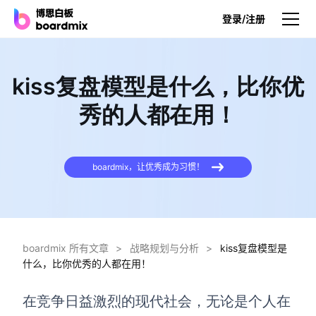
登录/注册
产品
kiss复盘模型是什么，比你优
产品
秀的人都在用！
博思白板
无限画布，AI加持，实时协作
boardmix，让优秀成为习惯！
博思白板SDK
在您的网站或应用集成白板
博思AI
一键生成，您的Al超级智能体
boardmix 所有文章
>
战略规划与分析
>
kiss复盘模型是
什么，比你优秀的人都在用！
博思白板离线版
本地笔记存储，隐私白板空间
在竞争日益激烈的现代社会，无论是个人在