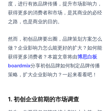
博思设计
度，
进行有效品牌传播，
提升市场影响力，
一体化产品设计工具
获得更多的消费者和市场，是其商业的必经
博思AIPPT
之路，也是商业的目的。
AI生成PPT，支持在线编辑
资源与下载
然而，初创品牌要出圈，
品牌策划方案怎么
做
？企业影响力怎么能更好的扩大？如何能
向团队介绍
博思白板boardmix
获得更多消费者？
本篇文章将由
博思白板
boardmix
分享初创品牌如何制定品牌传播
策略，扩大企业影响力？一起来看看吧！
下载
客户端、插件
1. 初创企业前期的市场调查