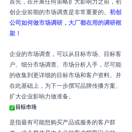
首先，在开展任何策略扩大影响力之前，初
解决方案
创企业前期的市场调查是非常重要的。
初创
公司如何做市场调研，大厂都在用的调研框
高效协作
架！
在线绘图
团队协作提效
思维和灵感整理
素材整理
企业的市场调查，可以从目标市场、目标客
流程整理
在线白板
户、细分市场调查、市场分析入手，尽可能
客户旅程图
涂鸦画板
的收集到更详细的目标市场和客户资料。并
路线图
敏捷实践
在此基础上，为下一步
撰写品牌传播方案、
ER图
扩大
企业
影响力做准备。
UML图
目标市场
数据流图
是指最有可能想购买产品或服务的客户群
情绪板