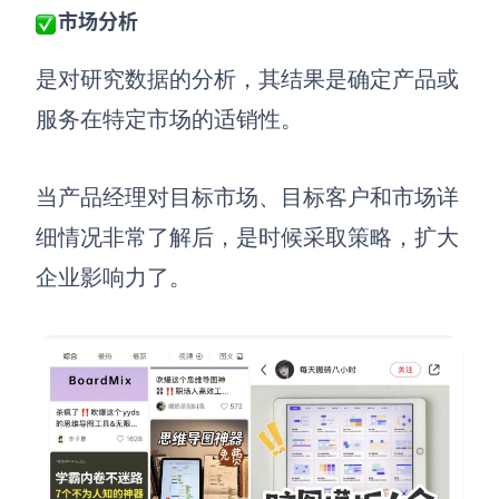
AI生成PEST分析
AI生成鱼骨图
市场分析
AI生成5Why分析
AI生成甘特图
是对研究数据的分析，其结果是确定产品或
AI生成平衡计分卡
AI生成组织结构图
服务在特定市场的适销性。
AI生成时间管理四象限
AI生成胜任力模型
当
产品经理
对目标市场、目标客户和市场详
AI生成价值链
细情况非常了解后，是时候采取策略，扩大
企业影响力了。
数据分析与策略
智能创作
AI生成用户画像
AI生成PPT
AI生成Smart分析
AI生成图片
AI生成波士顿矩阵
AI写作
AI生成波特五力模型
AI对话
AI生成4P营销理论模型
AI生成简历