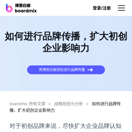
登录/注册
产品
如何进行品牌传播，扩大初创
产品
企业影响力
博思白板
无限画布，AI加持，实时协作
用博思白板轻松进行品牌传播
博思白板SDK
在您的网站或应用集成白板
博思AI
一键生成，您的Al超级智能体
boardmix 所有文章
>
战略规划与分析
>
如何进行品牌传
播，扩大初创企业影响力
博思白板离线版
本地笔记存储，隐私白板空间
对于初创品牌来说，尽快扩大企业品牌认知