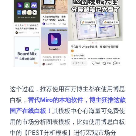
AI生成竞品分析
AI生成安索夫矩阵
AI生成Grow模型
AI生成AARRR模型
模板社区
企业服务
这个过程，推荐使用百万博主都在使用
博思
私有化部署
白板，
替代Miro的本地软件，博主狂推这款
管理功能定制 · 专业部署方案
国产在线白板！
其模板中心有海量可免费使
客户案例
用的市场分析图表模板，
比如
使用博思白板
用boardmix提升团队协作效率
中的
【
PEST分析模板
】
进行宏观市场分