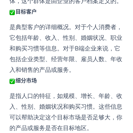
体
，
这个群体是由
企业的
客户档案定义的。
目标客户
查看所有场景
是典型客户的详细概况。对于个人消费者，
它包括年龄、收入、性别、婚姻状况、职业
和购买习惯等信息。对于
B端
企业来说，它
包括企业类型、经营年限、雇员人数、年收
入和销售的产品或服务。
AI创作
细分市场
创意与绘图
是指人口的特征，如规模、增长、年龄、收
战略与流程设计
AI生成思维导图
入、性别、婚姻状况和购买习惯。这些信息
AI生成商业画布
AI生成流程图
可以帮助决定这个目标市场是否足够大，
你
AI生成SWOT分析
AI生成用户旅程图
的
产品或服务是否在目标地区。