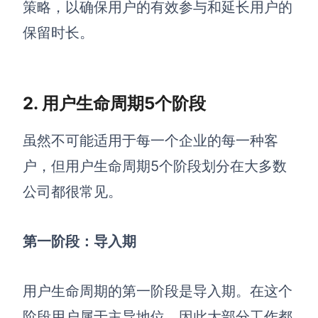
AI生成PEST分析
策略，以确保用户的有效参与和延长用户的
AI生成鱼骨图
AI生成5Why分析
保留时长。
AI生成甘特图
AI生成平衡计分卡
AI生成组织结构图
AI生成时间管理四象限
2. 用户生命周期5个阶段
AI生成胜任力模型
AI生成价值链
虽然不可能适用于每一个企业的每一种客
户，但
用户生命周期5
个阶段划分在大多数
数据分析与策略
智能创作
公司都很常见。
AI生成用户画像
AI生成PPT
AI生成Smart分析
AI生成图片
第一阶段：导入期
AI生成波士顿矩阵
AI写作
用户生命周期的第一阶段是导入期。在这个
AI生成波特五力模型
AI对话
阶段用户属于主导地位，因此大部分工作都
AI生成4P营销理论模型
AI生成简历