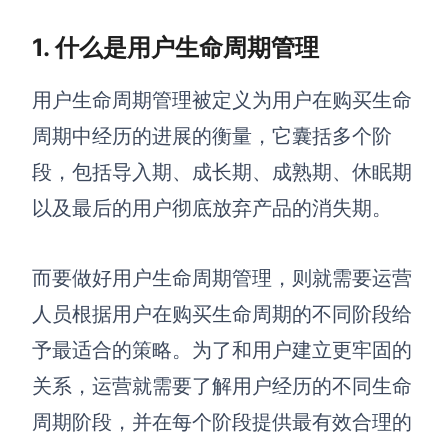
1. 什么是用户生命周期管理
查看所有场景
用户生命周期管理
被定义为用户在购买生命
周期中经历的进展的衡量
，
它囊括多个阶
段，包括导入期、成长期、成熟期、休眠期
以及最后的用户彻底放弃产品的消失期。
AI创作
而要做好用户生命周期管理，则就需要
运营
创意与绘图
人员
根据用户在购买生命周期的不同阶段给
战略与流程设计
AI生成思维导图
予最适合的策略。为了和用户建立更牢固的
AI生成商业画布
AI生成流程图
关系，
运营
就需要了解用户经历的不同生命
AI生成SWOT分析
AI生成用户旅程图
周期阶段，并在每个阶段提供最有效合理的