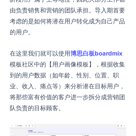
由负责销售和营销的团队承担。
导入期
首要
AI生成竞品分析
考虑的是如何将潜在用户转化成为
自己产品
AI生成安索夫矩阵
的
用户。
AI生成Grow模型
AI生成AARRR模型
在这里我们就可以
使用
博思白板boardmix
模板社区中
的
【用户画像模板】
，根据
收集
模板社区
到的
用户
数据
（如年龄
、
性别
、
位置
、
职
企业服务
业
、
收入
、
痛点等）来
分析
潜在
目标
用户，
将那些富有价值的客户进一步拆分成营销
团
私有化部署
管理功能定制 · 专业部署方案
队
负责的
目标
顾客
。
客户案例
用boardmix提升团队协作效率