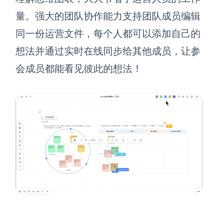
量。强大的团队协作能力支持团队成员编辑
解决方案
同一份运营文件，每个人都可以添加自己的
高效协作
想法并通过实时在线同步给其他成员，让参
在线绘图
团队协作提效
会成员都能看见彼此的想法！
思维和灵感整理
素材整理
流程整理
在线白板
客户旅程图
涂鸦画板
路线图
敏捷实践
ER图
UML图
数据流图
情绪板