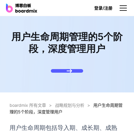
登录/注册
产品
用户生命周期管理的5个阶
产品
段，深度管理用户
博思白板
无限画布，AI加持，实时协作
博思白板SDK
在您的网站或应用集成白板
博思AI
一键生成，您的Al超级智能体
boardmix 所有文章
>
战略规划与分析
>
用户生命周期管
理的5个阶段，深度管理用户
博思白板离线版
本地笔记存储，隐私白板空间
用户生命周期
包括
导入期、成长期、成熟