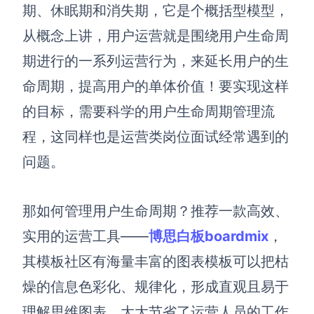
博思设计
期、休眠期和消失期，它
是个概括型模型，
一体化产品设计工具
从概念上讲，用户运营就是围绕用户生命周
博思AIPPT
期进行的一系列运营行为，来延长用户的生
AI生成PPT，支持在线编辑
命周期，提高用户的单体价值！要实现这样
资源与下载
的目标，需要科学的用户生命周期管理流
程，这同样也是运营类岗位面试经常遇到的
向团队介绍
博思白板boardmix
问题。
那如何管理用户生命周期？
推荐一款高效、
下载
实用的运营工具——
博思白板boardmix
，
客户端、插件
其模板社区有海量丰富的图表模板可以把枯
燥的信息色彩化、规律化，形成直观且易于
理解思维图表，大大节省了运营人员的工作