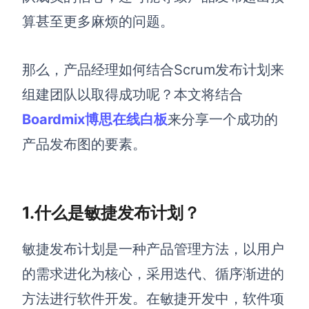
算
甚至
更多麻烦的问题。
解决方案
高效协作
那么，产品经理如何结合Scrum发布计划来
在线绘图
团队协作提效
组建团队以取得成功呢？本文将结合
思维和灵感整理
Boardmix博思在线白板
来分享一个成功的
素材整理
流程整理
产品发布图的要素。
在线白板
客户旅程图
涂鸦画板
路线图
敏捷实践
1.什么是敏捷发布计划？
ER图
UML图
敏捷发布计划是一种产品管理方法，以用户
数据流图
的需求进化为核心，采用迭代、循序渐进的
方法进行软件开发。在敏捷开发中，软件项
情绪板