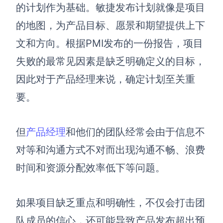
博思设计
的计划作为基础。敏捷发布计划就像是项目
一体化产品设计工具
的地图，为产品目标、愿景和期望提供上下
博思AIPPT
文和方向。根据PMI发布的一份报告，项目
AI生成PPT，支持在线编辑
失败的最常见因素是缺乏明确定义的目标，
资源与下载
因此对于产品经理来说，确定计划至关重
要。
向团队介绍
博思白板boardmix
但
产品经理
和他们的团队经常会由于
信息不
对等和沟通方式不对
而出现沟通不畅、浪费
下载
时间和资源分配效率低下等问题。
客户端、插件
如果项目
缺乏
重点和明确性，
不仅会打击团
队成员的信心
，
还可能导致
产品发布超出预