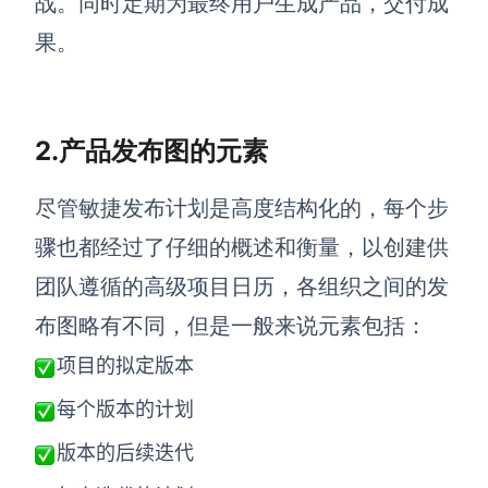
战。同时定期为最终用户生成产品，交付成
AI生成PEST分析
AI生成鱼骨图
果。
AI生成5Why分析
AI生成甘特图
AI生成平衡计分卡
AI生成组织结构图
AI生成时间管理四象限
2.产品发布图的元素
AI生成胜任力模型
尽管敏捷发布计划是高度结构化的，每个步
AI生成价值链
骤也都经过了仔细的概述和衡量，以创建供
数据分析与策略
智能创作
团队遵循的高级项目日历，各组织之间的发
AI生成用户画像
AI生成PPT
布图略有不同，但是一般来说元素包括：
AI生成Smart分析
AI生成图片
项目的拟定版本
AI生成波士顿矩阵
AI写作
每个版本的计划
AI生成波特五力模型
AI对话
版本的后续迭代
AI生成4P营销理论模型
AI生成简历