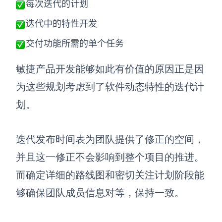
每次迭代的计划
AI生成竞品分析
迭代中的特性开发
AI生成安索夫矩阵
交付功能所需的单个任务
AI生成Grow模型
敏捷产品开发能够如此有价值的原因正是因
AI生成AARRR模型
为这些
规划考虑到了软件动态特性的迭代计
划。
模板社区
企业服务
迭代发布时间表为团队提供了修正的空间，
并且这一修正不会
影响到整个项目的推进。
私有化部署
管理功能定制 · 专业部署方案
而
确定
详细的路线图和
密切关注
计划阶段能
客户案例
够确保团队
成员信息对等，保持一致
。
用boardmix提升团队协作效率