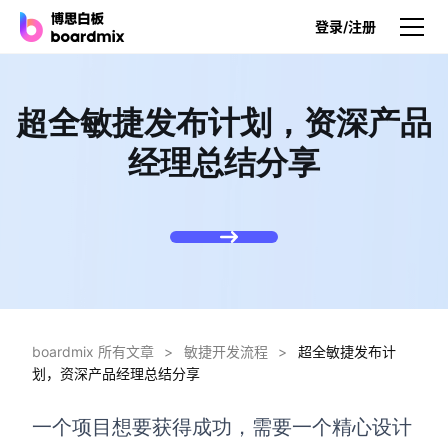
登录/注册
产品
超全敏捷发布计划，资深产品
产品
经理总结分享
博思白板
无限画布，AI加持，实时协作
博思白板SDK
在您的网站或应用集成白板
博思AI
一键生成，您的Al超级智能体
boardmix 所有文章
>
敏捷开发流程
>
超全敏捷发布计
划，资深产品经理总结分享
博思白板离线版
本地笔记存储，隐私白板空间
一个项目想要获得成功，需要一个精心设计