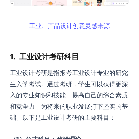
解决方案
工业、产品设计创意灵感来源
高效协作
在线绘图
团队协作提效
思维和灵感整理
素材整理
1.
工业设计考研科目
流程整理
在线白板
工业设计考研是指报考工业设计专业的研究
客户旅程图
涂鸦画板
生入学考试。通过考研，学生可以获得更深
路线图
敏捷实践
入的专业知识和技能，提高自己的综合素质
ER图
和竞争力，为将来的职业发展打下坚实的基
UML图
础。以下是工业设计考研的主要科目：
数据流图
情绪板