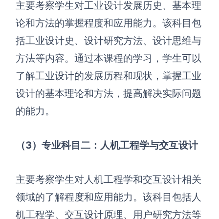
AI生成PEST分析
主要考察学生对工业设计发展历史、基本理
AI生成鱼骨图
AI生成5Why分析
论和方法的掌握程度和应用能力。该科目包
AI生成甘特图
AI生成平衡计分卡
括工业设计史、设计研究方法、设计思维与
AI生成组织结构图
方法等内容。通过本课程的学习，学生可以
AI生成时间管理四象限
了解工业设计的发展历程和现状，掌握工业
AI生成胜任力模型
设计的基本理论和方法，提高解决实际问题
AI生成价值链
的能力。
数据分析与策略
智能创作
（3）专业科目二：人机工程学与交互设计
AI生成用户画像
AI生成PPT
AI生成Smart分析
AI生成图片
主要考察学生对人机工程学和交互设计相关
AI生成波士顿矩阵
AI写作
领域的了解程度和应用能力。该科目包括人
AI生成波特五力模型
AI对话
机工程学、交互设计原理、用户研究方法等
AI生成4P营销理论模型
AI生成简历