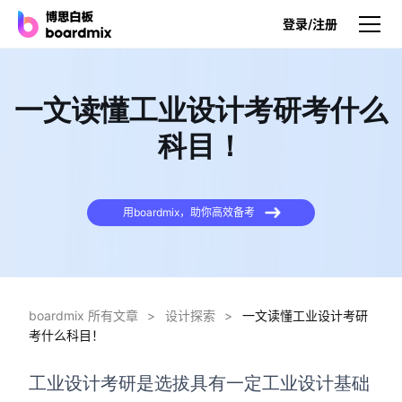
登录/注册
产品
一文读懂工业设计考研考什么
产品
科目！
博思白板
无限画布，AI加持，实时协作
用boardmix，助你高效备考
博思白板SDK
在您的网站或应用集成白板
博思AI
一键生成，您的Al超级智能体
boardmix 所有文章
>
设计探索
>
一文读懂工业设计考研
考什么科目！
博思白板离线版
本地笔记存储，隐私白板空间
工业设计考研是选拔具有一定工业设计基础