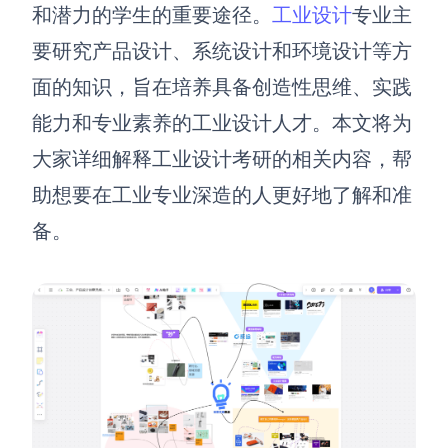
博思设计
和潜力的学生的重要途径。
工业设计
专业主
一体化产品设计工具
要研究产品设计、系统设计和环境设计等方
博思AIPPT
面的知识，旨在培养具备创造性思维、实践
AI生成PPT，支持在线编辑
能力和专业素养的工业设计人才。
本文将为
资源与下载
大家
详细解释工业设计考研的相关内容，帮
助想要
在
工业
专业深造
的人更好地了解和准
向团队介绍
博思白板boardmix
备。
下载
客户端、插件