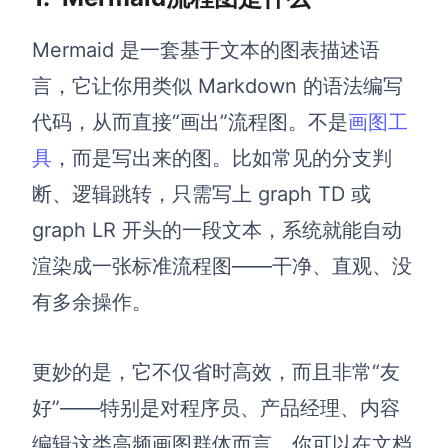
查看所有场景
Mermaid 是一套基于文本的图表描述语
言，它让你用类似 Markdown 的语法编写
代码，从而直接“画出”流程图。不是
画图工
具
，而是写出来的图。比如常见的分支判
断、逻辑跳转，只需写上 graph TD 或
graph LR 开头的一段文本，系统就能自动
AI创作
渲染成一张标准流程图——干净、直观、没
创意与绘图
有多余操作。
战略与流程设计
AI生成思维导图
更妙的是，它不仅省时高效，而且非常“友
AI生成商业画布
AI生成流程图
好”——特别是对程序员、产品经理、内容
AI生成SWOT分析
AI生成用户旅程图
编辑这类高频画图群体而言。你可以在文档