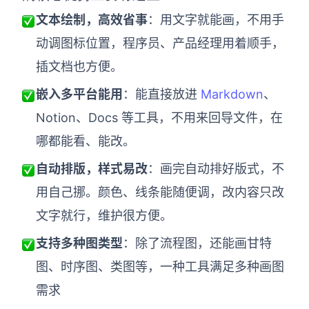
企业版申请试用
文本绘制，高效省事
：用文字就能画，不用手
满足企业级团队协作和管理需求
动调图标位置，程序员、产品经理用着顺手，
帮助支持
插文档也方便。
帮助中心
嵌入多平台能用
：能直接放进
Markdown
、
获取详细功能指南和技术支持
Notion、Docs 等工具，不用来回导文件，在
知识分享社区
哪都能看、能改。
探索创意灵感与高效协作技巧
自动排版，样式易改
：画完自动排好版式，不
定价
用自己挪。颜色、线条能随便调，改内容只改
文字就行，维护很方便。
支持多种图类型
：除了流程图，还能画甘特
图、时序图、类图等，一种工具满足多种画图
需求