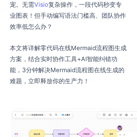
博思设计
宠。无需
Visio
复杂操作，一段代码秒变专
一体化产品设计工具
业图表！但手动编写语法门槛高、团队协作
博思AIPPT
效率低怎么办？
AI生成PPT，支持在线编辑
资源与下载
本文将详解零代码在线Mermaid流程图生成
方案，结合实时协作工具+AI智能纠错功
向团队介绍
博思白板boardmix
能，3分钟解决Mermaid流程图在线生成的
难题，立即释放你的生产力！
下载
客户端、插件