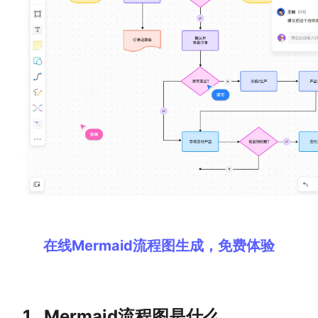
解决方案
高效协作
在线绘图
团队协作提效
思维和灵感整理
素材整理
流程整理
在线白板
客户旅程图
涂鸦画板
路线图
敏捷实践
ER图
在线Mermaid流程图生成，免费体验
UML图
数据流图
情绪板
1.
Mermaid流程图是什么