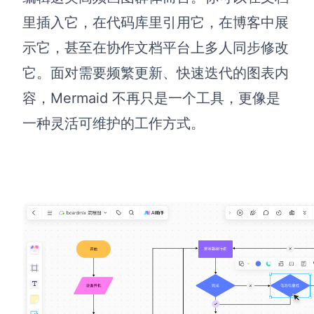
AI生成PEST分析
AI生成鱼骨图
里插入它，在代码库里引用它，在博客中展
AI生成5Why分析
AI生成甘特图
示它，甚至在协作文档平台上多人同步修改
AI生成平衡计分卡
AI生成组织结构图
它。面对需要频繁更新、快速迭代的图表内
AI生成时间管理四象限
容，Mermaid 不再只是一个工具，更像是
AI生成胜任力模型
一种灵活可维护的工作方式。
AI生成价值链
数据分析与策略
智能创作
AI生成用户画像
AI生成PPT
AI生成Smart分析
AI生成图片
AI生成波士顿矩阵
AI写作
AI生成波特五力模型
AI对话
AI生成4P营销理论模型
AI生成简历