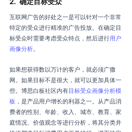
2.
确定目标受众
AI生成PEST分析
AI生成鱼骨图
AI生成5Why分析
AI生成甘特图
互联网广告
的好处之一是可以针对一个非常
AI生成平衡计分卡
AI生成组织结构图
特定的受众进行精准的广告投放。在确定目
AI生成时间管理四象限
标受众时需要考虑受众特点，然后进行
用户
AI生成胜任力模型
画像分析
。
AI生成价值链
如果想获得数以万计的客户，就必须广撒
数据分析与策略
智能创作
网。如果目标不是很大，就可以更加具体一
AI生成用户画像
AI生成PPT
些。博思白板社区内有
目标受众画像分析模
AI生成Smart分析
AI生成图片
板
，是产品用户增长的利器之一
。
从产品消
AI生成波士顿矩阵
AI写作
费者的性别、年龄、收入
、
城市、教育、家
AI生成波特五力模型
AI对话
庭情况、价值观念等进行分析，将其分类并
AI生成4P营销理论模型
AI生成简历