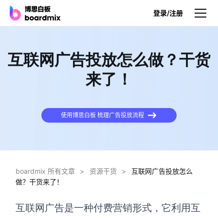
登录/注册
产品
互联网广告投放怎么做？干货
产品
来了！
博思白板
无限画布，AI加持，实时协作
使用博思白板 梳理广告投放流程
博思白板SDK
在您的网站或应用集成白板
博思AI
一键生成，您的Al超级智能体
boardmix 所有文章
>
资源干货
>
互联网广告投放怎么
做？干货来了！
博思白板离线版
本地笔记存储，隐私白板空间
互联网
广告是一种付费营销形式，它利用互