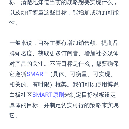
标，清楚地知道当前的战略想要实现什么，
解决方案
以及如何衡量这些目标，能增加成功的可能
性。
高效协作
在线绘图
团队协作提效
一般来说，目标主要有增加销售额、提高品
思维和灵感整理
素材整理
牌知名度、获取更多订阅者、增加社交媒体
流程整理
在线白板
对产品的关注。不管目标是什么，都要确保
客户旅程图
涂鸦画板
它遵循
SMART
（具体、可衡量、可实现、
路线图
敏捷实践
相关
的
、有时限）框架。我们可以使用博思
ER图
白板
社区
SMART原则
来
制定目标模板设定
UML图
具体的目标，并制定切实可行的策略来实现
数据流图
它。
情绪板