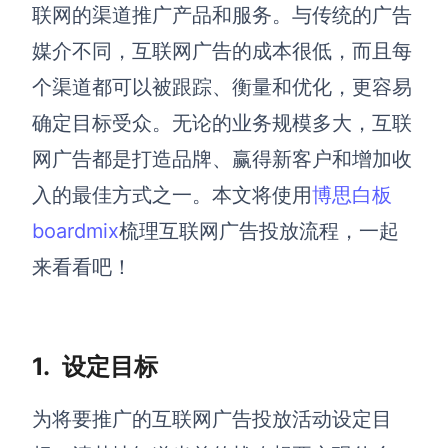
博思设计
联网的渠道推广产品和服务。与传统的广告
一体化产品设计工具
媒介不同，
互联网
广告的成本很低，而且每
博思AIPPT
个渠道都可以被跟踪、衡量和优化，更容易
AI生成PPT，支持在线编辑
确定目标受众。无论的业务规模多大，
互联
资源与下载
网
广告都是打造品牌、赢得新客户和增加收
入的最佳方式之一。
本文将使用
博思白板
向团队介绍
博思白板boardmix
boardmix
梳理互联网广告投放流程，一起
来看看吧！
下载
客户端、插件
1.
设定目标
为将要推广的互联网广告
投放
活动设定目