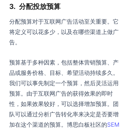
企业版申请试用
3.
分配
投放
预算
满足企业级团队协作和管理需求
分配预算对于
互联网广告
活动至关重要。它
帮助支持
将定义可以花多少，以及在哪些渠道上做广
帮助中心
告。
获取详细功能指南和技术支持
知识分享社区
预算基于多种因素，包括整体营销预算、产
探索创意灵感与高效协作技巧
品或服务价格、目标、希望活动持续多久。
定价
我们可以事先制定一个预算，然后灵活运用
预算。由于互联网广告的获得效果的即时
性，如果效果较好，可以选择增加预算。团
队可以通过分析广告转化率来决定是否要增
加在这个渠道的预算。博思白
板社区
的
SEM