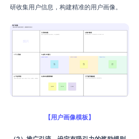
研收集用户信息，构建精准的用户画像。
查看所有场景
AI创作
创意与绘图
战略与流程设计
AI生成思维导图
AI生成商业画布
【用户画像模板】
AI生成流程图
AI生成SWOT分析
AI生成用户旅程图
（2）推广引流
，
设定有吸引力的奖励规则