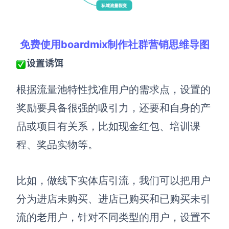
AI生成竞品分析
AI生成安索夫矩阵
免费使用boardmix制作社群营销思维导图
AI生成Grow模型
设置诱饵
AI生成AARRR模型
根据流量池特性
找准用户的需求点，设置的
奖励要具备很强的吸引力，还要和自身的产
模板社区
品或项目有关系，比如现金红包、培训课
企业服务
程、奖品实物等。
私有化部署
管理功能定制 · 专业部署方案
比如，做线下实体店引流，我们可以把用户
客户案例
分为进店未购买、进店已购买和已购买未引
用boardmix提升团队协作效率
流的老用户，针对不同类型的用户，设置不