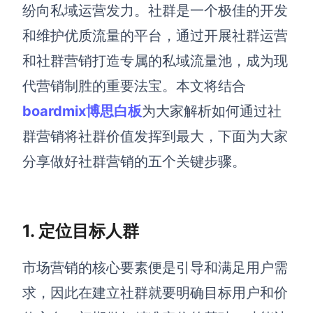
博思设计
纷向私域运营发力。
社群是一个极佳的开发
一体化产品设计工具
和维护优质流量的平台，
通过开展社群运营
博思AIPPT
和社群营销打造专属的私域流量池，成为现
AI生成PPT，支持在线编辑
代营销制胜的重要法宝
。本文将结合
资源与下载
boardmix博思白板
为大家解析如何通过社
群营销将社群价值发挥到最大，下面
为大家
向团队介绍
博思白板boardmix
分享做好社群营销的五个关键步骤。
1. 定位目标人群
下载
客户端、插件
市场营销的核心要素便是引导和满足用户需
求，因此在建立社群就要明确目标用户和价