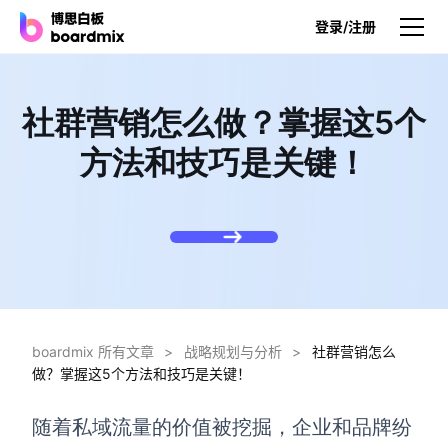
登录/注册
产品
社群营销怎么做？掌握这5个
产品
方法和技巧是关键！
博思白板
无限画布，AI加持，实时协作
博思白板SDK
在您的网站或应用集成白板
博思AI
一键生成，您的Al超级智能体
boardmix 所有文章
>
战略规划与分析
>
社群营销怎么
做？掌握这5个方法和技巧是关键！
博思白板离线版
本地笔记存储，隐私白板空间
随着私域流量的价值被挖掘，企业和品牌纷