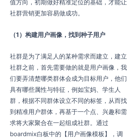
值方向，初期做好精准定位的基础，才能让
解决方案
社群营销更加容易做成功。
高效协作
（1）构建用户画像
，
找到种子用户
在线绘图
团队协作提效
思维和灵感整理
素材整理
社群是为了满足人的某种需求而建立，建立
流程整理
在线白板
社群之前，首先需要做的就是用户画像，我
客户旅程图
涂鸦画板
们要弄清楚哪类群体会成为目标用户，他们
路线图
敏捷实践
具有哪些属性与特征，例如宝妈、学生人
ER图
群，根据不同群体设立不同
的
标签，从而找
UML图
到精准用户群体，再基于一个点、兴趣和需
数据流图
求将大家聚合在一起组成社群。
通过
情绪板
boardmix
白板
中的
【
用户画像模板
】
，
调