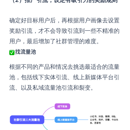
AI生成PEST分析
AI生成鱼骨图
AI生成5Why分析
AI生成甘特图
确定好目标用户后，再根据用户画像去设置
AI生成平衡计分卡
AI生成组织结构图
奖励引流，才不会导致引流到一些不精准的
AI生成时间管理四象限
用户，最后增加了社群管理的难度。
AI生成胜任力模型
找流量池
AI生成价值链
根据不同的产品
和
情况去挑选最适合的流量
数据分析与策略
智能创作
池，包括线下实体引流、线上新媒体平台引
AI生成用户画像
AI生成PPT
流、以及私域流量池引流和裂变。
AI生成Smart分析
AI生成图片
AI生成波士顿矩阵
AI写作
AI生成波特五力模型
AI对话
AI生成4P营销理论模型
AI生成简历