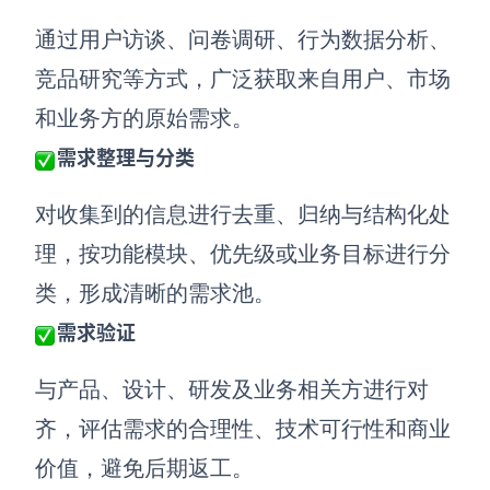
AI生成PEST分析
AI生成鱼骨图
通过用户访谈、问卷调研、行为数据分析、
AI生成5Why分析
AI生成甘特图
竞品研究等方式，广泛获取来自用户、市场
AI生成平衡计分卡
AI生成组织结构图
和业务方的原始需求。
AI生成时间管理四象限
需求整理与分类
AI生成胜任力模型
AI生成价值链
对收集到的信息进行去重、归纳与结构化处
理，按功能模块、优先级或业务目标进行分
数据分析与策略
智能创作
类，形成清晰的需求池。
AI生成用户画像
AI生成PPT
需求验证
AI生成Smart分析
AI生成图片
与产品、设计、研发及业务相关方进行对
AI生成波士顿矩阵
AI写作
齐，评估需求的合理性、技术可行性和商业
AI生成波特五力模型
AI对话
价值，避免后期返工。
AI生成4P营销理论模型
AI生成简历