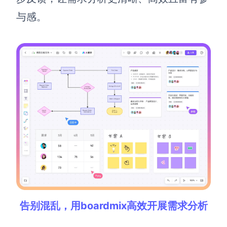
与感。
解决方案
高效协作
在线绘图
团队协作提效
思维和灵感整理
素材整理
流程整理
在线白板
客户旅程图
涂鸦画板
路线图
敏捷实践
ER图
UML图
数据流图
告别混乱，用boardmix高效开展需求分析
情绪板