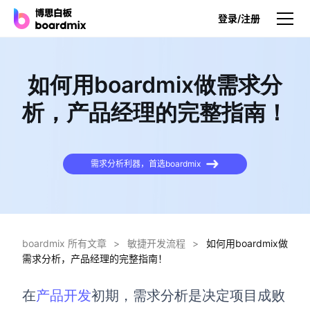
登录/注册
产品
如何用boardmix做需求分
产品
析，产品经理的完整指南！
博思白板
无限画布，AI加持，实时协作
需求分析利器，首选boardmix
博思白板SDK
在您的网站或应用集成白板
博思AI
一键生成，您的Al超级智能体
boardmix 所有文章
>
敏捷开发流程
>
如何用boardmix做
需求分析，产品经理的完整指南！
博思白板离线版
本地笔记存储，隐私白板空间
在
产品开发
初期，需求分析是决定项目成败