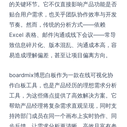
博思设计
的关键环节。它不仅直接影响产品功能是否
一体化产品设计工具
贴合用户需求，也关乎团队协作效率与开发
博思AIPPT
节奏。然而，传统的分析方式——依赖
AI生成PPT，支持在线编辑
Excel 表格、邮件沟通或线下会议——常导
资源与下载
致信息碎片化、版本混乱、沟通成本高，容
易造成理解偏差，甚至让项目偏离方向。
向团队介绍
博思白板boardmix
boardmix博思白板作为一款在线可视化协
作白板工具，也是产品经历的理想需求分析
下载
工具，为这些痛点提供了高效解决方案。它
客户端、插件
帮助产品经理将复杂需求直观呈现，同时支
持跨部门成员在同一个画布上实时协作、同
步反馈，让需求分析更清晰、高效且富有参