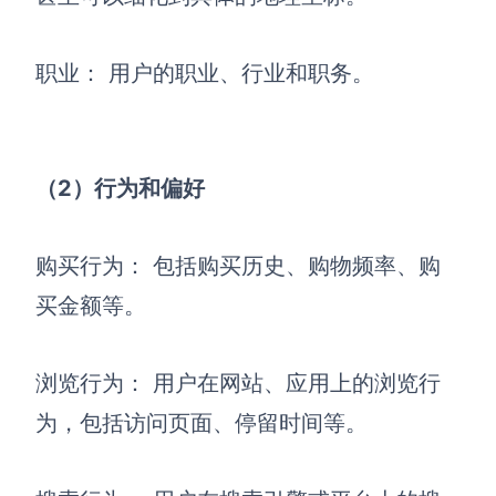
AI生成竞品分析
职业： 用户的职业、行业和职务。
AI生成安索夫矩阵
AI生成Grow模型
AI生成AARRR模型
（2）行为和偏好
模板社区
购买行为： 包括购买历史、购物频率、购
企业服务
买金额等。
私有化部署
管理功能定制 · 专业部署方案
浏览行为： 用户在网站、应用上的浏览行
为，包括访问页面、停留时间等。
客户案例
用boardmix提升团队协作效率