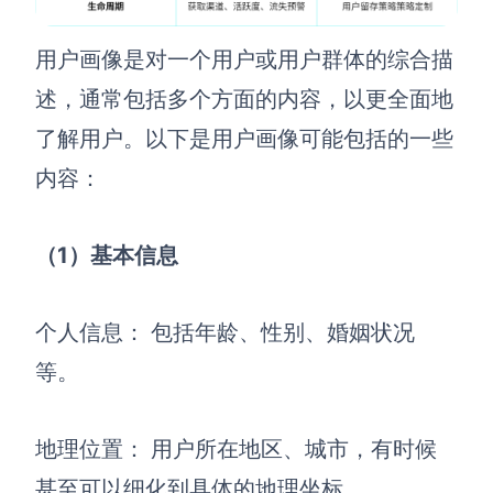
AI生成PEST分析
AI生成鱼骨图
AI生成5Why分析
AI生成甘特图
用户画像是对一个用户或用户群体的综合描
AI生成平衡计分卡
AI生成组织结构图
述，通常包括多个方面的内容，以更全面地
AI生成时间管理四象限
了解用户。以下是用户画像可能包括的一些
AI生成胜任力模型
内容：
AI生成价值链
（1）基本信息
数据分析与策略
智能创作
AI生成用户画像
AI生成PPT
个人信息：
包括年龄、性别、婚姻状况
AI生成Smart分析
AI生成图片
等。
AI生成波士顿矩阵
AI写作
地理位置：
用户所在地区、城市，有时候
AI生成波特五力模型
AI对话
甚至可以细化到具体的地理坐标。
AI生成4P营销理论模型
AI生成简历