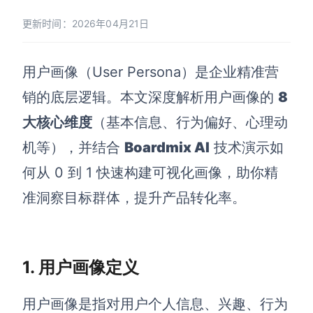
博思设计
一体化产品设计工具
更新时间：2026年04月21日
博思AIPPT
AI生成PPT，支持在线编辑
用户画像（User Persona）是企业精准营
销的底层逻辑。本文深度解析用户画像的
8
资源与下载
大核心维度
（基本信息、行为偏好、心理动
向团队介绍
机等），并结合
Boardmix AI
技术演示如
博思白板boardmix
何从 0 到 1 快速构建可视化画像，助你精
准洞察目标群体，提升产品转化率。
下载
客户端、插件
1. 用户画像定义
用户画像是指对用户个人信息、兴趣、行为