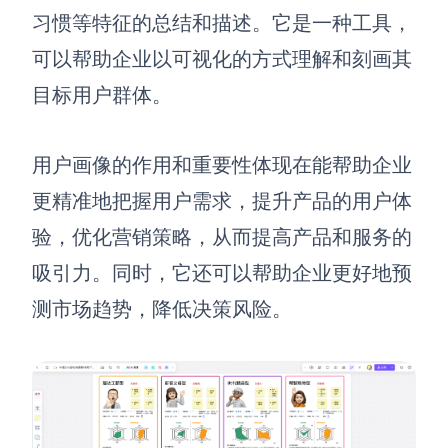
习惯等特征的总结和描述。它是一种工具，
解决方案
可以帮助企业以可视化的方式理解和刻画其
高效协作
目标用户群体。
在线绘图
团队协作提效
用户画像的作用和重要性体现在
能帮助企业
思维和灵感整理
素材整理
更精准地把握用户需求，提升产品的用户体
流程整理
在线白板
验，优化营销策略，从而提高产品和服务的
客户旅程图
涂鸦画板
吸引力。同时，它还可以帮助企业更好地预
路线图
敏捷实践
测市场趋势，降低决策风险。
ER图
UML图
数据流图
情绪板