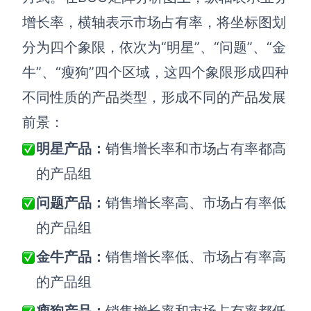
AI生成PEST分析
AI生成鱼骨图
增长率，横轴表示市场占有率，将坐标图划
AI生成5Why分析
AI生成甘特图
分为四个象限，依次为“明星”、“问题”、“金
AI生成平衡计分卡
AI生成组织结构图
牛”、“瘦狗”四个区域，这四个象限形成四种
AI生成时间管理四象限
不同性质的产品类型，形成不同的产品发展
AI生成胜任力模型
前景：
AI生成价值链
明星产品：
销售增长率和市场占有率都高
的产品组
数据分析与策略
智能创作
问题产品：
销售增长率高、市场占有率低
AI生成用户画像
AI生成PPT
的产品组
AI生成Smart分析
AI生成图片
金牛产品：
销售增长率低、市场占有率高
AI生成波士顿矩阵
AI写作
的产品组
AI生成波特五力模型
AI对话
AI生成4P营销理论模型
AI生成简历