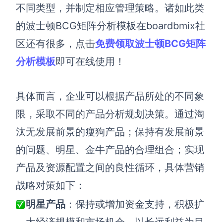
企业版申请试用
不同类型，并制定相应管理策略
。
诸如
此
类
满足企业级团队协作和管理需求
的波士顿
BCG
矩阵
分析
模板在
boardbmix社
帮助支持
区
还有很多，
点击
免费领取波士顿BCG矩阵
分析模板
即可在线使用！
帮助中心
获取详细功能指南和技术支持
具体而言，企业可以根据产品所处的不同象
知识分享社区
探索创意灵感与高效协作技巧
限，采取不同的产品分析规划决策
。
通过淘
汰无发展前景的瘦狗产品
；
保持有发展前景
定价
的问题、明星、金牛产品的合理组合
；
实现
产品及资源配置之间的良性循环，具体营销
战略对策如下：
明星产品
：保持或增加资金支持，积极扩
大经济规模和市场机会，以长远利益为目