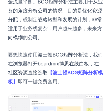
金流量平衡
。BCG矩阵分析法
主要用于从业
解决方案
务的角度分析公司的情况，目的是优化资源
分配，或制定战略转型和发展的计划，非常
高效协作
适用于业务线复杂，用户越来越多，未来方
在线绘图
团队协作提效
向模糊的公司。
思维和灵感整理
素材整理
流程整理
在线白板
要想快速使用波士顿
BCG
矩阵分析法，我们
客户旅程图
涂鸦画板
在浏览器打开boardmix博思
在线白板，
在
路线图
敏捷实践
社区资源
直接选取
【波士顿BCG矩阵分析模
ER图
板】
即可一键免费套用。
UML图
数据流图
情绪板