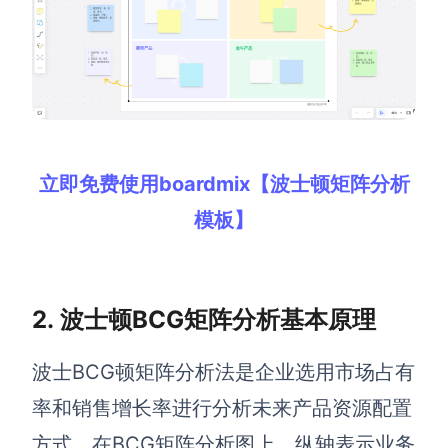
查看所有场景
立即免费使用boardmix【波士顿矩阵分析
模板】
AI创作
创意与绘图
2. 波士顿BCG矩阵分析基本原理
战略与流程设计
AI生成思维导图
波士
BCG
顿矩阵
分析
法是企业选用市场占有
AI生成商业画布
AI生成流程图
率和销售增长率进行分析未来产品资源配置
AI生成SWOT分析
AI生成用户旅程图
方式。在
BCG
矩阵
分析
图上，纵轴表示业务