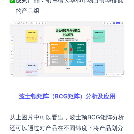
瘦狗产品：
销售增长率和市场占有率都低
的产品
组
AI生成竞品分析
AI生成安索夫矩阵
AI生成Grow模型
AI生成AARRR模型
模板社区
企业服务
私有化部署
波士顿矩阵（BCG矩阵）分析及应用
管理功能定制 · 专业部署方案
客户案例
从上
图片中可以看出，波士顿
BCG矩阵分析
用boardmix提升团队协作效率
还可以通过对产品在不同纬度下将产品划分