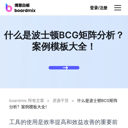
登录/注册
产品
什么是波士顿BCG矩阵分析？
产品
案例模板大全！
博思白板
无限画布，AI加持，实时协作
博思白板SDK
在您的网站或应用集成白板
博思AI
一键生成，您的Al超级智能体
boardmix 所有文章
>
资源干货
>
什么是波士顿BCG矩阵
分析？案例模板大全！
博思白板离线版
本地笔记存储，隐私白板空间
工具的使用是效率提高和效益改善的重要前