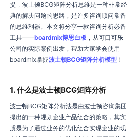
博思设计
提，
波士顿BCG
矩阵
分析
思维是一种非常经
一体化产品设计工具
典的解决问题的思路
，
是许多咨询顾问常备
博思AIPPT
的思维利器。本文将分享一款咨询分析必备
AI生成PPT，支持在线编辑
工具——
boardmix博思白板
，从可口可乐
资源与下载
公司的实际案例出发，
帮助大家学会使用
boardmix掌握
波士顿BCG矩阵分析模型
！
向团队介绍
博思白板boardmix
1. 什么是波士顿BCG矩阵分析
下载
波士顿
BCG
矩阵分析法是由波士顿咨询集团
客户端、插件
提出的一种规划企业产品组合的策略，其实
质是为了通过业务的优化组合实现企业的现