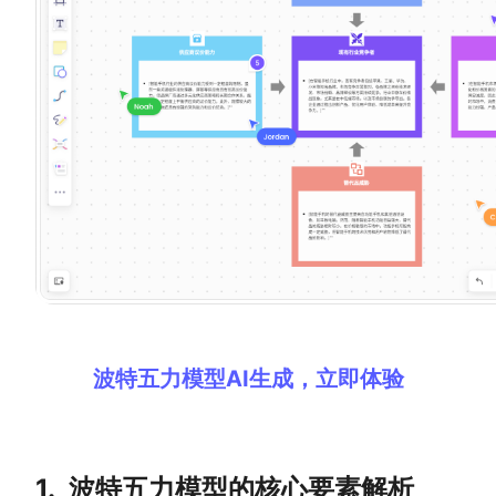
解决方案
高效协作
在线绘图
团队协作提效
思维和灵感整理
素材整理
流程整理
在线白板
客户旅程图
涂鸦画板
路线图
敏捷实践
ER图
波特五力模型AI生成，立即体验
UML图
数据流图
情绪板
1.
波特五力模型的核心要素解析