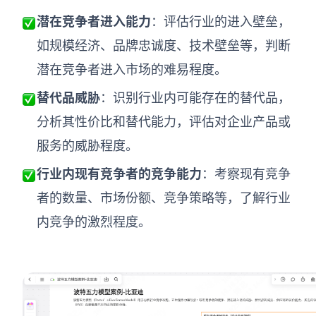
AI生成PEST分析
AI生成鱼骨图
潜在竞争者进入能力
：评估行业的进入壁垒，
AI生成5Why分析
AI生成甘特图
如规模经济、品牌忠诚度、技术壁垒等，判断
AI生成平衡计分卡
AI生成组织结构图
潜在竞争者进入市场的难易程度。
AI生成时间管理四象限
替代品威胁
：识别行业内可能存在的替代品，
AI生成胜任力模型
分析其性价比和替代能力，评估对企业产品或
AI生成价值链
服务的威胁程度。
行业内现有竞争者的竞争能力
：考察现有竞争
数据分析与策略
智能创作
者的数量、市场份额、竞争策略等，了解行业
AI生成用户画像
AI生成PPT
内竞争的激烈程度。
AI生成Smart分析
AI生成图片
AI生成波士顿矩阵
AI写作
AI生成波特五力模型
AI对话
AI生成4P营销理论模型
AI生成简历