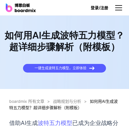
登录/注册
产品
如何用AI生成波特五力模型？
产品
超详细步骤解析（附模板）
博思白板
无限画布，AI加持，实时协作
一键生成波特五力模型，立即体验
博思白板SDK
在您的网站或应用集成白板
博思AI
一键生成，您的Al超级智能体
boardmix 所有文章
>
战略规划与分析
>
如何用AI生成波
特五力模型？超详细步骤解析（附模板）
博思白板离线版
本地笔记存储，隐私白板空间
借助AI生成
波特五力模型
已成为企业战略分