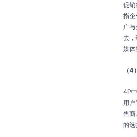
促销
指企
广与
去，
媒体
（4
4P
用户
售商
的选