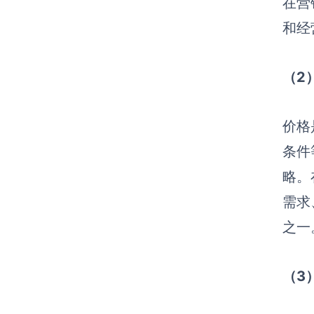
在营
和经
（2
价格
条件
略。
需求
之一
（3