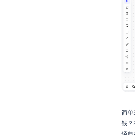
简单
钱？
经典