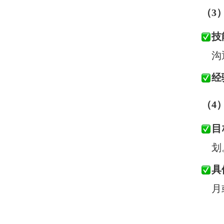
（3
技
沟
经
（4）
目
划
具
月