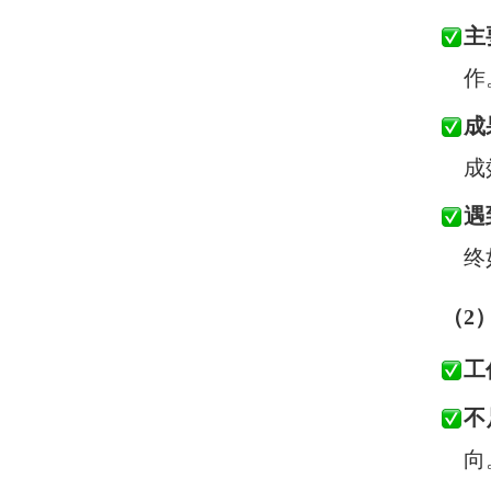
主
作
成
成
遇
终
（2
工
不
向