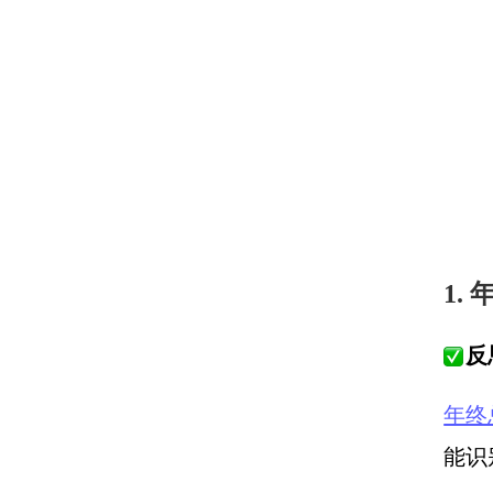
1.
反
年终
能识