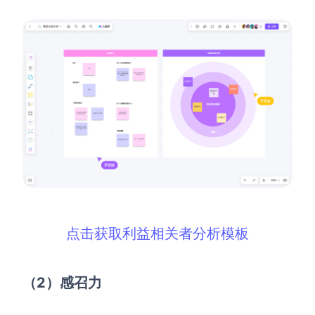
AI生成PEST分析
AI生成鱼骨图
AI生成5Why分析
AI生成甘特图
AI生成平衡计分卡
AI生成组织结构图
AI生成时间管理四象限
AI生成胜任力模型
AI生成价值链
数据分析与策略
智能创作
AI生成用户画像
AI生成PPT
点击获取利益相关者分析模板
AI生成Smart分析
AI生成图片
AI生成波士顿矩阵
AI写作
（2
）感召力
AI生成波特五力模型
AI对话
AI生成4P营销理论模型
AI生成简历