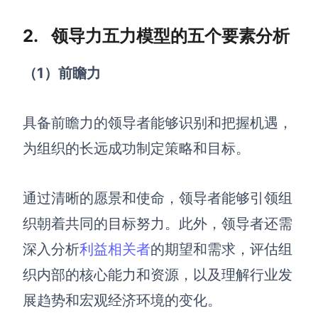
查看所有场景
2. 领导力五力模型的五个要素分析
（1
）前瞻力
具备前瞻力的领导者能够识别和把握机遇，
为组织的长远成功制定策略和目标。
AI创作
通过清晰的愿景和使命，领导者能够引领组
创意与绘图
织朝着共同的目标努力。此外，领导者还需
战略与流程设计
AI生成思维导图
深入分析
利益相关者
的期望和需求，评估组
AI生成商业画布
AI生成流程图
织内部的核心能力和资源，以及理解行业发
AI生成SWOT分析
AI生成用户旅程图
展趋势和宏观经济环境的变化。