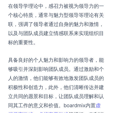
在领导学理论中，感召力被视为领导力的一
AI生成竞品分析
个核心特质，通常与魅力型领导等理论有关
AI生成安索夫矩阵
联，强调了领导者通过自身的魅力和激情，
AI生成Grow模型
以及与团队成员建立情感联系来实现组织目
AI生成AARRR模型
标的重要性。
模板社区
具备良好的个人魅力和影响力的领导者，能
企业服务
够吸引并深刻影响团队成员。通过激励和个
人的激情，他们能够有效地激发团队成员的
私有化部署
管理功能定制 · 专业部署方案
积极性和创造力，此外，他们清晰传达并建
立共同的愿景和目标，让团队成员理解和认
客户案例
用boardmix提升团队协作效率
同其工作的意义和价值。boardmix内置
虚