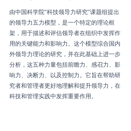
解决方案
由中国科学院“科技领导力研究”课题组提出
的领导力五力模型，是一个特定的理论框
高效协作
架，用于描述和评估领导者在组织中发挥作
在线绘图
团队协作提效
用的关键能力和影响力。这个模型综合国内
思维和灵感整理
素材整理
外领导力理论的研究，并在此基础上进一步
流程整理
在线白板
分析，这五种力量包括前瞻力、感召力、影
客户旅程图
涂鸦画板
响力、决断力、以及控制力。它旨在帮助研
路线图
敏捷实践
究者和管理者更好地理解和提升领导力，在
ER图
科技和管理实践中发挥重要作用。
UML图
数据流图
情绪板