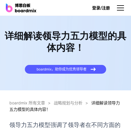
登录/注册
产品
详细解读领导力五力模型的具
产品
体内容！
博思白板
无限画布，AI加持，实时协作
boardmix，助你成为优秀领导者
博思白板SDK
在您的网站或应用集成白板
博思AI
一键生成，您的Al超级智能体
boardmix 所有文章
>
战略规划与分析
>
详细解读领导力
五力模型的具体内容！
博思白板离线版
本地笔记存储，隐私白板空间
领导力五力模型强调了领导者在不同方面的