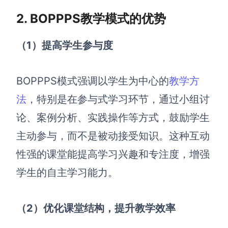
AI生成PEST分析
AI生成鱼骨图
2. BOPPPS教学模式的优势
AI生成5Why分析
AI生成甘特图
AI生成平衡计分卡
AI生成组织结构图
（1）提高学生参与度
AI生成时间管理四象限
AI生成胜任力模型
BOPPPS模式强调以学生为中心的
教学方
法
，特别是在参与式学习环节，通过小组讨
AI生成价值链
论、案例分析、实践操作等方式，鼓励学生
数据分析与策略
智能创作
主动参与，而不是被动接受知识。这种互动
AI生成用户画像
AI生成PPT
性强的课堂能提高学习兴趣和专注度，增强
AI生成Smart分析
AI生成图片
学生的自主学习能力。
AI生成波士顿矩阵
AI写作
（2）优化课堂结构，提升教学效率
AI生成波特五力模型
AI对话
AI生成4P营销理论模型
AI生成简历