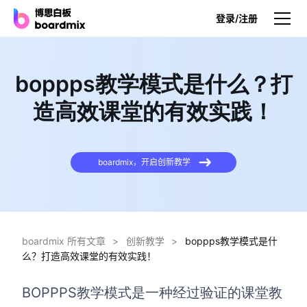
登录/注册
产品
boppps教学模式是什么？打
产品
造高效课堂的有效实践！
博思白板
无限画布，AI加持，实时协作
boardmix，开启创新教学
博思白板SDK
在您的网站或应用集成白板
博思AI
一键生成，您的Al超级智能体
boardmix 所有文章
>
创新教学
>
boppps教学模式是什
么？打造高效课堂的有效实践！
博思白板离线版
本地笔记存储，隐私白板空间
BOPPPS教学模式是一种经过验证的课堂教