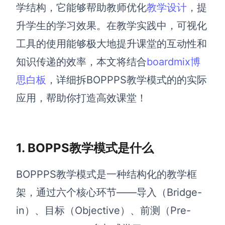
博思设计
学结构，它能够帮助教师优化
教学设计
，提
一体化产品设计工具
升学生的学习效果。在教学实践中，可视化
博思AIPPT
工具的使用能够极大地提升课堂的互动性和
AI生成PPT，支持在线编辑
知识传递的效率，本文将结合
boardmix博
资源与下载
思白板
，详细拆BOPPPS教学模式的的实际
应用，帮助你打造高效课堂！
向团队介绍
博思白板boardmix
1. BOPPS教学模式是什么
下载
BOPPPS教学模式是一种结构化的教学框
客户端、插件
架，通过六个核心环节——导入（Bridge-
in）、目标（Objective）、前测（Pre-