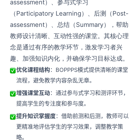
assessment）、参与式学习
解决方案
（Participatory Learning）、后测（Post-
assessment）、总结（Summary），帮助
高效协作
教师设计清晰、互动性强的课堂。其核心理
在线绘图
团队协作提效
念是通过有序的教学环节，激发学习者兴
思维和灵感整理
素材整理
趣、加强知识内化，并确保学习目标达成。
流程整理
在线白板
优化课程结构
：BOPPPS模式提供清晰的课堂
客户旅程图
涂鸦画板
流程，避免教学内容杂乱无章。
路线图
敏捷实践
增强课堂互动
：通过参与式学习和测评环节，
ER图
提高学生的专注度和参与度。
UML图
提升知识掌握度
：借助前测和后测，教师可以
数据流图
更精准地评估学生的学习效果，调整教学策
情绪板
略。