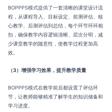
BOPPPS模式提供了一套清晰的课堂设计流
AI生成竞品分析
程，从课程导入、目标设定、前测评估、核
AI生成安索夫矩阵
心教学、后测评估到总结，每个环节环环相
AI生成Grow模型
扣，确保教学内容逻辑清晰、层次分明，减
AI生成AARRR模型
少课堂教学的随意性，使教学过程更加高
效。
模板社区
企业服务
（3）增强学习效果，提升教学质量
私有化部署
管理功能定制 · 专业部署方案
BOPPPS模式在教学前后都设置了评估环
节，让教师能够精准了解学生的知识储备和
客户案例
用boardmix提升团队协作效率
学习进度。