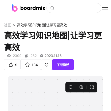
博思白板
>
社区
高效学习知识地图|让学习更高效
社区资源
高效学习知识地图|让学习更
下载
高效
会员
2309
262
2023.11.16
企业服务
9
134
下载模板
私有化部署
客户案例
支持