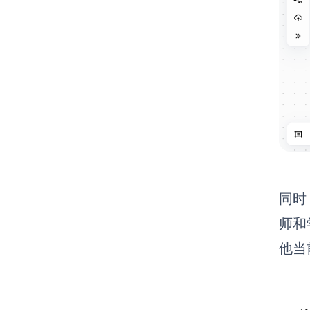
同时
师和
他当