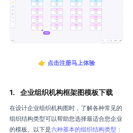
解决方案
高效协作
在线绘图
团队协作提效
思维和灵感整理
素材整理
流程整理
在线白板
👉
点击
注册马上
体验
客户旅程图
涂鸦画板
路线图
敏捷实践
1. 企业组织机构框架图模板下载
ER图
UML图
在设计企业组织机构图时，了解各种常见的
数据流图
组织结构类型可以帮助您选择最适合您企业
情绪板
的模板。以下是
六种基本的组织结构类型：