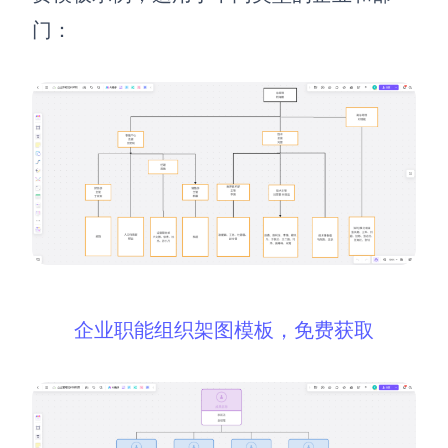
门：
AI生成竞品分析
AI生成安索夫矩阵
AI生成Grow模型
AI生成AARRR模型
模板社区
企业服务
私有化部署
企业职能组织架图模板，免费获取
管理功能定制 · 专业部署方案
客户案例
用boardmix提升团队协作效率