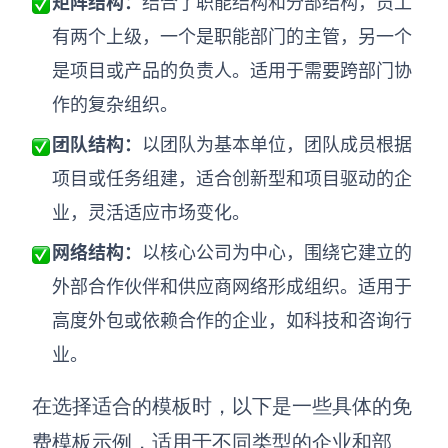
矩阵结构：
结合了职能结构和分部结构，员工
AI生成PEST分析
AI生成鱼骨图
有两个上级，一个是职能部门的主管，另一个
AI生成5Why分析
AI生成甘特图
是项目或产品的负责人。适用于需要跨部门协
AI生成平衡计分卡
AI生成组织结构图
作的复杂组织。
AI生成时间管理四象限
团队结构：
以团队为基本单位，团队成员根据
AI生成胜任力模型
项目或任务组建，适合创新型和项目驱动的企
AI生成价值链
业，灵活适应市场变化。
网络结构：
以核心公司为中心，围绕它建立的
数据分析与策略
智能创作
外部合作伙伴和供应商网络形成组织。适用于
AI生成用户画像
AI生成PPT
高度外包或依赖合作的企业，如科技和咨询行
AI生成Smart分析
AI生成图片
业。
AI生成波士顿矩阵
AI写作
在选择适合的模板时，以下是一些具体的免
AI生成波特五力模型
AI对话
费模板示例，适用于不同类型的企业和部
AI生成4P营销理论模型
AI生成简历