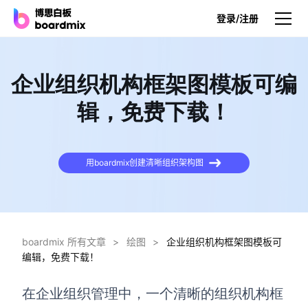
登录/注册
产品
企业组织机构框架图模板可编
产品
辑，免费下载！
博思白板
无限画布，AI加持，实时协作
用boardmix创建清晰组织架构图
博思白板SDK
在您的网站或应用集成白板
博思AI
一键生成，您的Al超级智能体
boardmix 所有文章
>
绘图
>
企业组织机构框架图模板可
编辑，免费下载！
博思白板离线版
本地笔记存储，隐私白板空间
在企业组织管理中，一个清晰的组织机构框