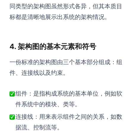
同类型的架构图虽然形式各异，但其本质目
AI生成竞品分析
标都是清晰地展示出系统的架构情况。
AI生成安索夫矩阵
AI生成Grow模型
4. 架构图的基本元素和符号
AI生成AARRR模型
一份标准的架构图由三个基本部分组成：组
模板社区
件、连接线以及约束。
企业服务
组件：是指构成系统的基本单位，例如软
私有化部署
管理功能定制 · 专业部署方案
件系统中的模块、类等。
客户案例
连接线：用来表示组件之间的关系，如数
用boardmix提升团队协作效率
据流、控制流等。