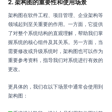
2. 架构图的重要性和使用场景
解决方案
架构图在软件工程、项目管理、企业架构等
高效协作
领域起到至关重要的作用。一方面，它提供
在线绘图
了对整个系统结构的直观理解，帮助我们掌
团队协作提效
思维和灵感整理
握系统的核心组件及其关系。另一方面，当
素材整理
需要修改或升级系统时，架构图也可以作为
流程整理
在线白板
重要参考资料，指导我们对系统进行有效的
客户旅程图
涂鸦画板
更改。
路线图
敏捷实践
ER图
更具体的，我们在以下场景中通常会使用到
UML图
架构图：
数据流图
情绪板