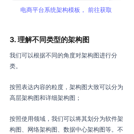
AI生成PEST分析
AI生成鱼骨图
电商平台系统架构模板， 前往获取
AI生成5Why分析
AI生成甘特图
AI生成平衡计分卡
AI生成组织结构图
AI生成时间管理四象限
3. 理解不同类型的架构图
AI生成胜任力模型
我们可以根据不同的角度对架构图进行分
AI生成价值链
类。
数据分析与策略
智能创作
按照表达内容的粒度，架构图大致可以分为
AI生成用户画像
AI生成PPT
高层架构图和详细架构图；
AI生成Smart分析
AI生成图片
AI生成波士顿矩阵
AI写作
按照使用领域，我们可以将其划分为软件架
AI生成波特五力模型
AI对话
构图、网络架构图、数据中心架构图等。不
AI生成4P营销理论模型
AI生成简历