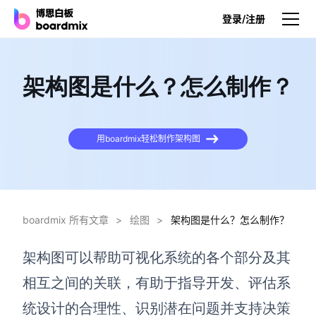
登录/注册
产品
架构图是什么？怎么制作？
产品
博思白板
用boardmix轻松制作架构图
无限画布，AI加持，实时协作
博思白板SDK
在您的网站或应用集成白板
boardmix 所有文章
>
绘图
>
架构图是什么？怎么制作？
博思AI
一键生成，您的Al超级智能体
架构图可以帮助可视化系统的各个部分及其
博思白板离线版
相互之间的关联，有助于指导开发、评估系
本地笔记存储，隐私白板空间
统设计的合理性、识别潜在问题并支持决策