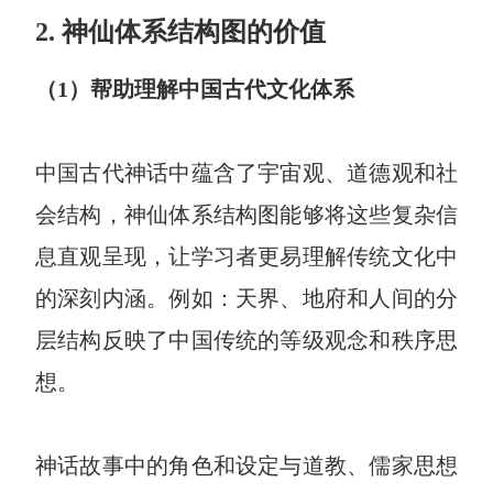
2. 神仙体系结构图的价值
AI生成竞品分析
AI生成安索夫矩阵
（1）帮助理解中国古代文化体系
AI生成Grow模型
AI生成AARRR模型
中国古代神话中蕴含了宇宙观、道德观和社
会结构，神仙体系结构图能够将这些复杂信
模板社区
息直观呈现，让学习者更易理解传统文化中
企业服务
的深刻内涵。例如：天界、地府和人间的分
层结构反映了中国传统的等级观念和秩序思
私有化部署
管理功能定制 · 专业部署方案
想。
客户案例
用boardmix提升团队协作效率
神话故事中的角色和设定与道教、儒家思想