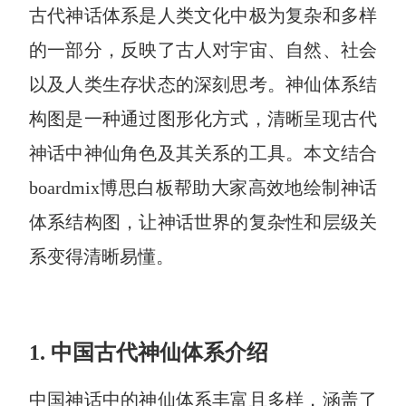
博思设计
古代神话体系是人类文化中极为复杂和多样
一体化产品设计工具
的一部分，反映了古人对宇宙、自然、社会
博思AIPPT
以及人类生存状态的深刻思考。神仙体系结
AI生成PPT，支持在线编辑
构图是一种通过图形化方式，清晰呈现古代
资源与下载
神话中神仙角色及其关系的工具。本文结合
向团队介绍
boardmix博思白板帮助大家高效地绘制神话
博思白板boardmix
体系结构图，让神话世界的复杂性和层级关
系变得清晰易懂。
下载
客户端、插件
1. 中国古代神仙体系介绍
中国神话中的神仙体系丰富且多样，涵盖了