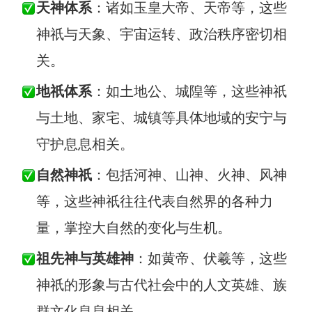
天神体系
：诸如玉皇大帝、天帝等，这些
查看所有场景
神祇与天象、宇宙运转、政治秩序密切相
关。
地祇体系
：如土地公、城隍等，这些神祇
与土地、家宅、城镇等具体地域的安宁与
守护息息相关。
AI创作
自然神祇
：包括河神、山神、火神、风神
等，这些神祇往往代表自然界的各种力
创意与绘图
量，掌控大自然的变化与生机。
战略与流程设计
AI生成思维导图
祖先神与英雄神
：如黄帝、伏羲等，这些
AI生成商业画布
AI生成流程图
神祇的形象与古代社会中的人文英雄、族
AI生成SWOT分析
AI生成用户旅程图
群文化息息相关。