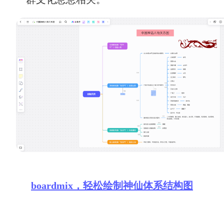
AI生成PEST分析
AI生成鱼骨图
AI生成5Why分析
AI生成甘特图
AI生成平衡计分卡
AI生成组织结构图
AI生成时间管理四象限
AI生成胜任力模型
AI生成价值链
数据分析与策略
智能创作
AI生成用户画像
AI生成PPT
AI生成Smart分析
AI生成图片
boardmix，轻松绘制神仙体系结构图
AI生成波士顿矩阵
AI写作
AI生成波特五力模型
AI对话
AI生成4P营销理论模型
AI生成简历