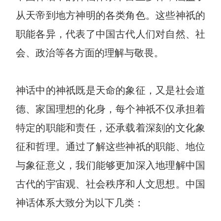
从天帝到地方神明的各类角色。这些神祇的
解决方案
职能各异，代表了中国古代人们对自然、社
高效协作
会、政治等各方面的理解与敬畏。
在线绘图
团队协作提效
思维和灵感整理
素材整理
神话中的神祇既是天命的象征，又是社会道
流程整理
在线白板
德、家国理想的化身，每个神祇不仅承担着
客户旅程图
涂鸦画板
特定的职能和责任，还承载着深刻的文化象
路线图
敏捷实践
征和哲理。通过了解这些神祇的职能、地位
ER图
与象征意义，我们能够更加深入地理解中国
UML图
古代的宇宙观、社会秩序和人文思想。中国
数据流图
神话体系大致分为以下几类：
情绪板