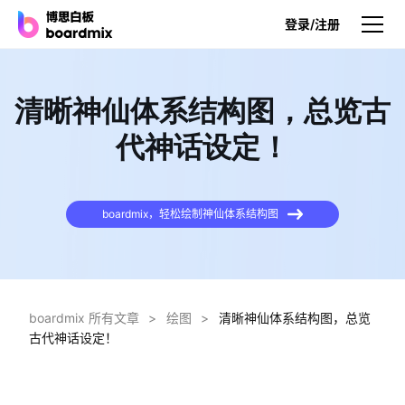
登录/注册
产品
清晰神仙体系结构图，总览古
产品
代神话设定！
博思白板
无限画布，AI加持，实时协作
boardmix，轻松绘制神仙体系结构图
博思白板SDK
在您的网站或应用集成白板
博思AI
一键生成，您的Al超级智能体
boardmix 所有文章
>
绘图
>
清晰神仙体系结构图，总览
古代神话设定！
博思白板离线版
本地笔记存储，隐私白板空间