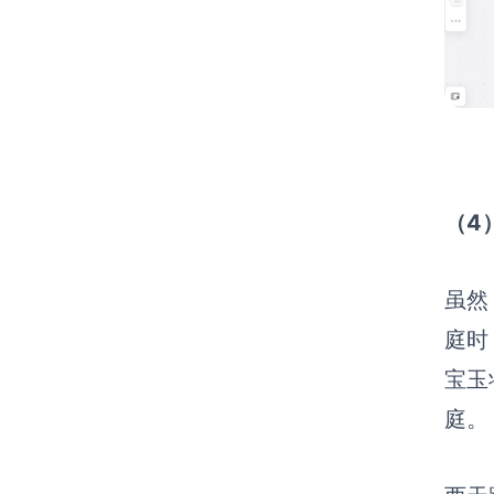
（4
虽然
庭时
宝玉
庭。