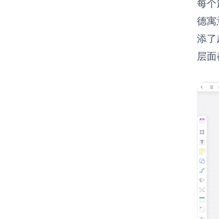
每个
德寓
添了
层面