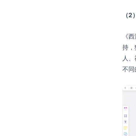
（2
《西
持，
人、
不同