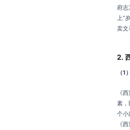
府志
上“
卖文
2.
（1
《西
素，
个小
《西