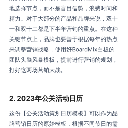
企业版申请试用
地选择节点，而不是盲目借势，浪费时间和
满足企业级团队协作和管理需求
精力。对于大部分的产品和品牌来说，双十
帮助支持
一和双十二都是下半年营销的重点。在这种
帮助中心
关键节点上，品牌也要善于根据每年的热点
获取详细功能指南和技术支持
来调整营销战略，使用好
BoardMix白板的
知识分享社区
团队头脑风暴模板，提前进行营销的规划，
探索创意灵感与高效协作技巧
打好这两场营销大战
。
定价
2. 2023年公关活动日历
这份
【公关活动策划日历模板】
可以作为品
牌营销日历的原始模板，根据不同节日的需