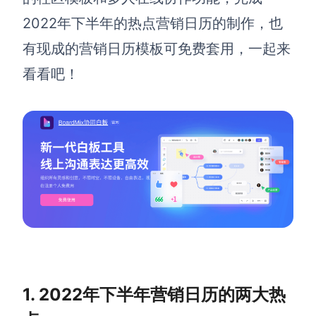
2022年下半年的
热点
营销日历的制作，
也
解决方案
有现成的营销日历模板可免费套用，一起来
高效协作
看看吧！
在线绘图
团队协作提效
思维和灵感整理
素材整理
流程整理
在线白板
客户旅程图
涂鸦画板
路线图
敏捷实践
ER图
UML图
数据流图
1. 2022年下半年营销日历的两大热
情绪板