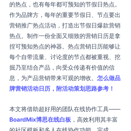
博思设计
的热点，也有每年都可预知的节假日热点。
一体化产品设计工具
作为品牌方，每年的重要节假日、节点要出
博思AIPPT
营销推广热点活动，打造出节假日爆款营销
AI生成PPT，支持在线编辑
热点。制作一份全面又细致的营销日历是拿
资源与下载
捏可预知热点的神器。热点营销日历能够让
每个自带流量、讨论度的节点都被重视、挖
向团队介绍
博思白板boardmix
掘乃至结合产品，向受众传递有价值的信
息，为产品营销带来可观的增收。
怎么做品
牌营销活动日历，附活动策划思路参考！
下载
客户端、插件
本文将借助
超
好用的
团队
在线协作工具
——
BoardMix博思在线白板
，高效利用
其丰富
的社区
模板和
多人在线
协作
功能
，
完成