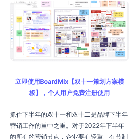
AI生成竞品分析
AI生成安索夫矩阵
AI生成Grow模型
AI生成AARRR模型
模板社区
立即使用BoardMix【双十一策划方案模
企业服务
板】，个人用户免费注册使用
私有化部署
管理功能定制 · 专业部署方案
抓住下半年的双十一和双十二是品牌下半年
客户案例
营销工作的重中之重。对于2022年下半年
用boardmix提升团队协作效率
的所有的营销节点，企业要有轻重、有节制