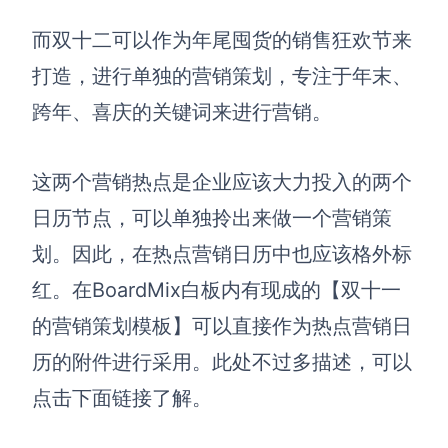
AI生成PEST分析
AI生成鱼骨图
而双十二可以作为年尾囤货的销售狂欢节来
AI生成5Why分析
AI生成甘特图
打造
，进行单独的营销策划，专注于年末、
AI生成平衡计分卡
AI生成组织结构图
跨年、喜庆的关键词来进行营销。
AI生成时间管理四象限
AI生成胜任力模型
这两个营销热点是企业应该大力投入的两个
AI生成价值链
日历节点，可以单独拎出来做一个营销策
划。因此，在热点营销日历中也应该格外标
数据分析与策略
智能创作
红。在BoardMix白板内有现成的
【双十一
AI生成用户画像
AI生成PPT
的营销策划模板】
可以直接作为热点营销日
AI生成Smart分析
AI生成图片
历的附件进行采用。此处不过多描述，可以
AI生成波士顿矩阵
AI写作
点击下面链接了解。
AI生成波特五力模型
AI对话
AI生成4P营销理论模型
AI生成简历