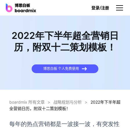
登录/注册
产品
2022年下半年超全营销日
产品
历，附双十二策划模板！
博思白板
无限画布，AI加持，实时协作
博思白板 个人免费使用
博思白板SDK
在您的网站或应用集成白板
博思AI
一键生成，您的Al超级智能体
boardmix 所有文章
>
战略规划与分析
>
2022年下半年超
全营销日历，附双十二策划模板！
博思白板离线版
本地笔记存储，隐私白板空间
每年的热点营销都是一波接一波，有突发性