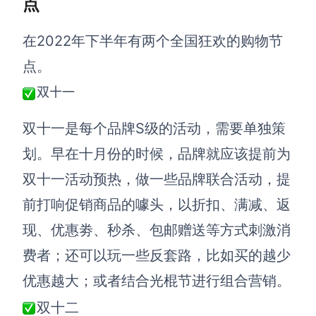
点
查看所有场景
在2022年下半年有两个
全国狂欢的购物节
点。
双十一
双十一是每个品牌S级的活动，需要单独策
划。
早在十月份的时候，品牌就应该提前为
AI创作
双十一活动预热，做一些品牌联合活动，提
前打响促销商品的噱头，以折扣、满减、返
创意与绘图
现、优惠劵、秒杀、包邮赠送等方式刺激消
战略与流程设计
AI生成思维导图
费者；还可以玩一些反套路，比如买的越少
AI生成商业画布
AI生成流程图
优惠越大；或者结合光棍节进行组合营销。
AI生成SWOT分析
AI生成用户旅程图
双十二