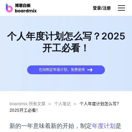
登录/注册
产品
个人年度计划怎么写？2025
产品
开工必看！
博思白板
无限画布，AI加持，实时协作
在线制定年度计划，免费使用
博思白板SDK
在您的网站或应用集成白板
博思AI
一键生成，您的Al超级智能体
boardmix 所有文章
>
个人笔记
>
个人年度计划怎么写？
2025开工必看！
博思白板离线版
本地笔记存储，隐私白板空间
新的一年意味着新的开始，制定
年度计划
是