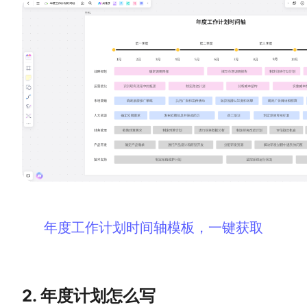
AI生成PEST分析
AI生成鱼骨图
AI生成5Why分析
AI生成甘特图
AI生成平衡计分卡
AI生成组织结构图
AI生成时间管理四象限
AI生成胜任力模型
AI生成价值链
数据分析与策略
智能创作
AI生成用户画像
AI生成PPT
年度工作计划时间轴模板，一键获取
AI生成Smart分析
AI生成图片
AI生成波士顿矩阵
AI写作
AI生成波特五力模型
AI对话
2.
年度计划怎么写
AI生成4P营销理论模型
AI生成简历