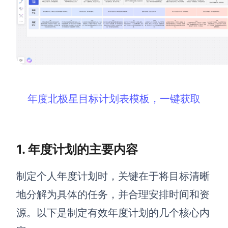
解决方案
高效协作
在线绘图
团队协作提效
思维和灵感整理
素材整理
年度北极星目标计划表模板，一键获取
流程整理
在线白板
客户旅程图
涂鸦画板
路线图
敏捷实践
1.
年度计划的主要内容
ER图
制定个人年度计划时，关键在于将目标清晰
UML图
地分解为具体的任务，并合理安排时间和资
数据流图
源。以下是制定有效年度计划的几个核心内
情绪板