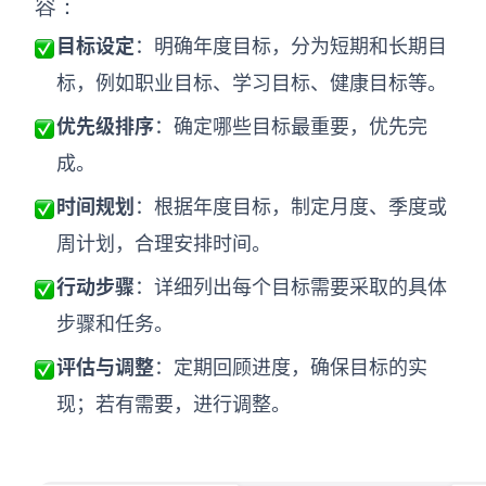
容：
目标设定
：明确年度目标，分为短期和长期目
查看所有场景
标，例如职业目标、学习目标、健康目标等。
优先级排序
：确定哪些目标最重要，优先完
成。
时间规划
：根据年度目标，制定月度、季度或
周计划，合理安排时间。
AI创作
行动步骤
：详细列出每个目标需要采取的具体
步骤和任务。
创意与绘图
战略与流程设计
评估与调整
：定期回顾进度，确保目标的实
AI生成思维导图
现；若有需要，进行调整。
AI生成商业画布
AI生成流程图
AI生成SWOT分析
AI生成用户旅程图