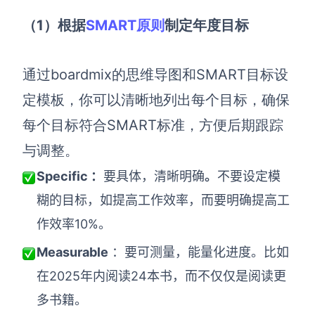
（1）根据
SMART原则
制定年度目标
AI生成竞品分析
AI生成安索夫矩阵
通过boardmix的思维导图和SMART目标设
AI生成Grow模型
定模板，你可以清晰地列出每个目标，确保
AI生成AARRR模型
每个目标符合SMART标准，方便后期跟踪
与调整。
模板社区
Specific ：
要具体，清晰明确
。
不要设定模
企业服务
糊的目标，如提高工作效率，而要明确提高工
作效率10%。
私有化部署
管理功能定制 · 专业部署方案
Measurable
：要可测量，能量化进度。比如
客户案例
在2025年内阅读24本书，而不仅仅是阅读更
用boardmix提升团队协作效率
多书籍。