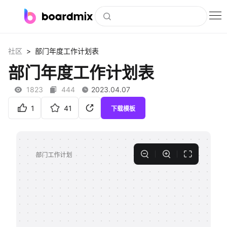
博思白板
>
社区
部门年度工作计划表
社区资源
部门年度工作计划表
下载
1823
444
2023.04.07
会员
1
41
下载模板
企业服务
私有化部署
客户案例
支持