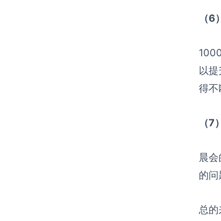
（6
10
以提
得不
（7
晨会
的问
总的