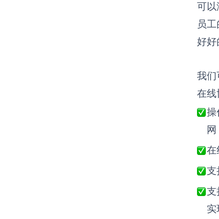
可以
员工
好好
我们
在线
操
网
在
支
支
实