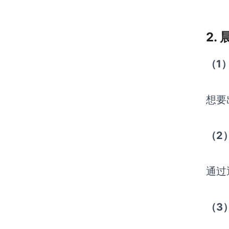
2.
（1
想要
（2
通过
（3