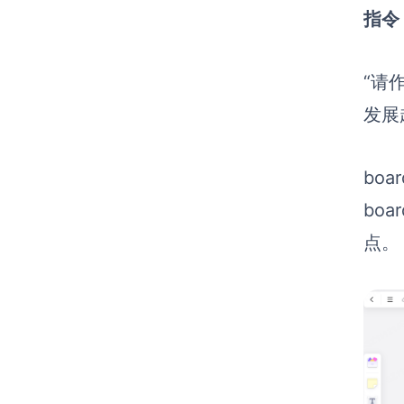
指令 
“请
发展
boa
bo
点。