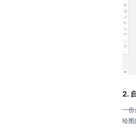
2.
一份
绘图