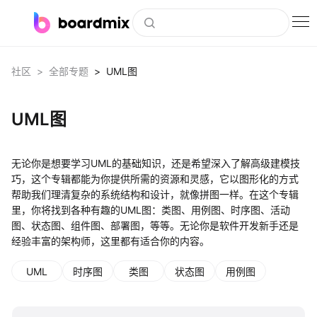
博思白板
>
>
社区
全部专题
UML图
社区资源
UML图
下载
会员
无论你是想要学习UML的基础知识，还是希望深入了解高级建模技
企业服务
巧，这个专辑都能为你提供所需的资源和灵感，它以图形化的方式
帮助我们理清复杂的系统结构和设计，就像拼图一样。在这个专辑
里，你将找到各种有趣的UML图：类图、用例图、时序图、活动
私有化部署
图、状态图、组件图、部署图，等等。无论你是软件开发新手还是
经验丰富的架构师，这里都有适合你的内容。
客户案例
UML
时序图
类图
状态图
用例图
支持