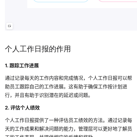
AI生成PEST分析
AI生成鱼骨图
AI生成5Why分析
AI生成甘特图
AI生成平衡计分卡
AI生成组织结构图
AI生成时间管理四象限
AI生成胜任力模型
个人工作日报的作用
AI生成价值链
1. 跟踪工作进展
数据分析与策略
智能创作
通过记录每天的工作内容和完成情况，个人工作日报可以帮
助员工跟踪自己的工作进展。这有助于确保工作按计划进
AI生成用户画像
AI生成PPT
行，并且有助于识别潜在的延迟或问题。
AI生成Smart分析
AI生成图片
2. 评估个人绩效
AI生成波士顿矩阵
AI写作
个人工作日报提供了一种评估员工绩效的方法。通过记录每
AI生成波特五力模型
AI对话
天的工作成果和解决问题的能力，管理层可以更好地了解员
AI生成4P营销理论模型
AI生成简历