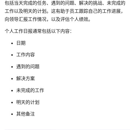
包括当天完成的任务、遇到的问题、解决的挑战、未完成的
解决方案
工作以及明天的计划。这有助于员工跟踪自己的工作进展，
向领导汇报工作情况，以及评估个人绩效。
高效协作
个人工作日报通常包括以下内容：
在线绘图
团队协作提效
日期
思维和灵感整理
素材整理
工作内容
流程整理
在线白板
遇到的问题
客户旅程图
涂鸦画板
解决方案
路线图
敏捷实践
未完成的工作
ER图
明天的计划
UML图
其他备注
数据流图
情绪板