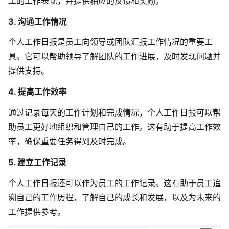
工的工作表现，并提供相应的反馈和奖励。
AI生成竞品分析
3. 沟通工作情况
AI生成安索夫矩阵
个人工作日报是员工向领导或团队汇报工作情况的重要工
具。它可以帮助领导了解团队的工作进展，及时发现问题并
AI生成Grow模型
提供支持。
AI生成AARRR模型
4. 提高工作效率
通过记录每天的工作计划和完成情况，个人工作日报可以帮
模板社区
助员工更好地组织和管理自己的工作。这有助于提高工作效
企业服务
率，确保重要任务得到及时完成。
5. 建立工作记录
私有化部署
管理功能定制 · 专业部署方案
个人工作日报还可以作为员工的工作记录。这有助于员工追
溯自己的工作历程，了解自己的成长和发展，以及为未来的
客户案例
用boardmix提升团队协作效率
工作提供参考。