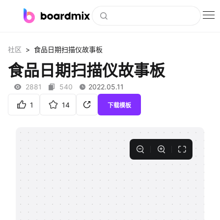
博思白板
>
社区
食品日期扫描仪故事板
社区资源
食品日期扫描仪故事板
下载
2881
540
2022.05.11
会员
1
14
下载模板
企业服务
私有化部署
客户案例
支持