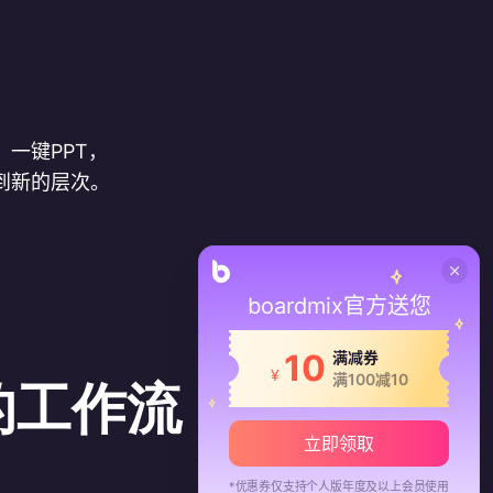
，一键PPT，
到新的层次。
boardmix官方送您
10
满减券
¥
满100减10
己的工作流
立即领取
*优惠券仅支持个人版年度及以上会员使用