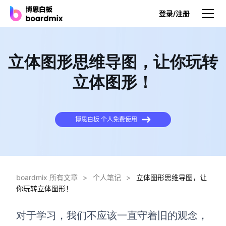
登录/注册
产品
立体图形思维导图，让你玩转
产品
立体图形！
博思白板
无限画布，AI加持，实时协作
博思白板 个人免费使用
博思白板SDK
在您的网站或应用集成白板
博思AI
一键生成，您的Al超级智能体
boardmix 所有文章
>
个人笔记
>
立体图形思维导图，让
你玩转立体图形！
博思白板离线版
本地笔记存储，隐私白板空间
对于学习，我们不应该一直守着旧的观念，