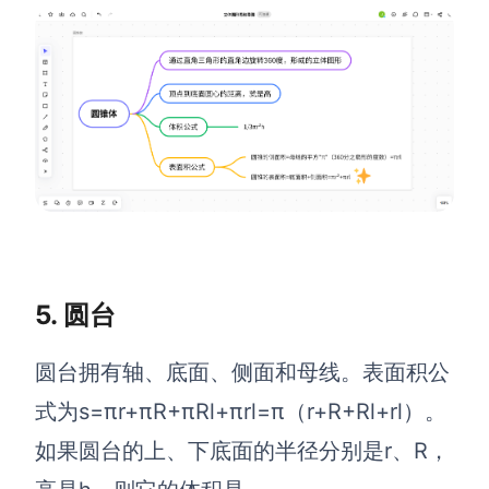
5. 圆台
圆台拥有轴、底面、侧面和母线。表面积公
式为s=πr+πR+πRl+πrl=π（r+R+Rl+rl）。
如果圆台的上、下底面的半径分别是r、R，