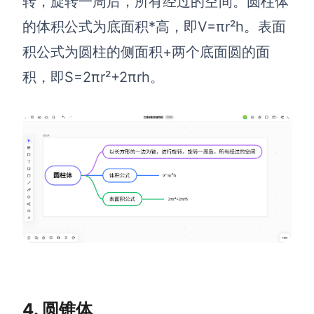
转，旋转一周后，所有经过的空间。圆柱体
的体积公式为底面积*高，即V=πr²h。表面
AI生成竞品分析
积公式为圆柱的侧面积+两个底面圆的面
AI生成安索夫矩阵
积，即S=2πr²+2πrh。
AI生成Grow模型
AI生成AARRR模型
模板社区
企业服务
私有化部署
管理功能定制 · 专业部署方案
客户案例
用boardmix提升团队协作效率
4. 圆锥体