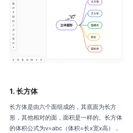
解决方案
高效协作
在线绘图
团队协作提效
思维和灵感整理
素材整理
流程整理
在线白板
客户旅程图
涂鸦画板
路线图
敏捷实践
1. 长方体
ER图
UML图
长方体是由六个面组成的，其底面为长方
数据流图
形，其他相对的面，面积是一样的。长方体
的体积公式为v=abc（体积=长x宽x高），
情绪板