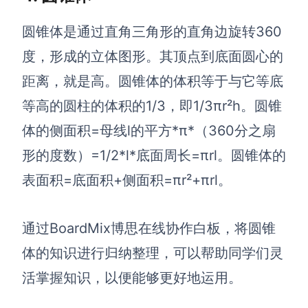
企业版申请试用
满足企业级团队协作和管理需求
圆锥体是通过直角三角形的直角边旋转360
帮助支持
度，形成的立体图形。其顶点到底面圆心的
距离，就是高。圆锥体的体积等于与它等底
帮助中心
等高的圆柱的体积的1/3，即1/3πr²h。圆锥
获取详细功能指南和技术支持
体的侧面积=母线l的平方*π*（360分之扇
知识分享社区
探索创意灵感与高效协作技巧
形的度数）=1/2*l*底面周长=πrl。圆锥体的
表面积=底面积+侧面积=πr²+πrl。
定价
通过BoardMix博思在线协作白板，将圆锥
体的知识进行归纳整理，可以帮助同学们灵
活掌握知识，以便能够更好地运用。