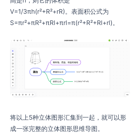
高是h，则它的体积是
V=1/3πh(r²+R²+rR)。表面积公式为
S=πr²+πR²+πRl+πrl=π(r²+R²+Rl+rl)。
将以上5种立体图形汇集到一起，就可以形
成一张完整的立体图形思维导图。