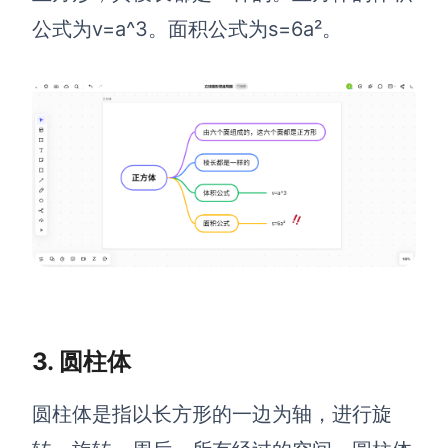
AI生成PEST分析
AI生成鱼骨图
公式为v=a^3。面积公式为s=6a²。
AI生成5Why分析
AI生成甘特图
AI生成平衡计分卡
AI生成组织结构图
AI生成时间管理四象限
AI生成胜任力模型
AI生成价值链
数据分析与策略
智能创作
AI生成用户画像
AI生成PPT
AI生成Smart分析
AI生成图片
3. 圆柱体
AI生成波士顿矩阵
AI写作
AI生成波特五力模型
AI对话
圆柱体是指以长方形的一边为轴，进行旋
AI生成4P营销理论模型
AI生成简历