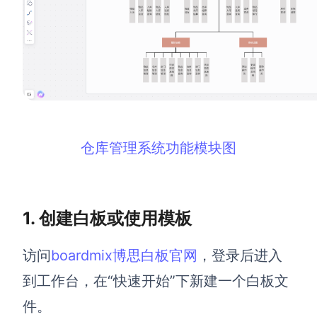
解决方案
高效协作
在线绘图
团队协作提效
思维和灵感整理
素材整理
流程整理
仓库管理系统功能模块图
在线白板
客户旅程图
涂鸦画板
路线图
敏捷实践
1. 创建白板或使用模板
ER图
UML图
访问
boardmix博思白板官网
，登录后进入
数据流图
到工作台，在“快速开始”下新建一个白板文
件。
情绪板