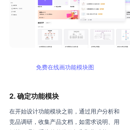
AI生成PEST分析
AI生成鱼骨图
AI生成5Why分析
AI生成甘特图
AI生成平衡计分卡
AI生成组织结构图
AI生成时间管理四象限
AI生成胜任力模型
AI生成价值链
免费在线画功能模块图
数据分析与策略
智能创作
AI生成用户画像
AI生成PPT
2. 确定功能模块
AI生成Smart分析
AI生成图片
AI生成波士顿矩阵
AI写作
在开始设计功能模块之前，通过用户分析和
AI生成波特五力模型
AI对话
竞品调研，收集产品文档，如需求说明、用
AI生成4P营销理论模型
AI生成简历