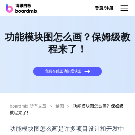
登录/注册
产品
功能模块图怎么画？保姆级教
产品
程来了！
博思白板
无限画布，AI加持，实时协作
免费在线画功能模块图
博思白板SDK
在您的网站或应用集成白板
博思AI
一键生成，您的Al超级智能体
boardmix 所有文章
>
绘图
>
功能模块图怎么画？保姆级
教程来了！
博思白板离线版
本地笔记存储，隐私白板空间
功能模块图怎么画是许多项目设计和开发中