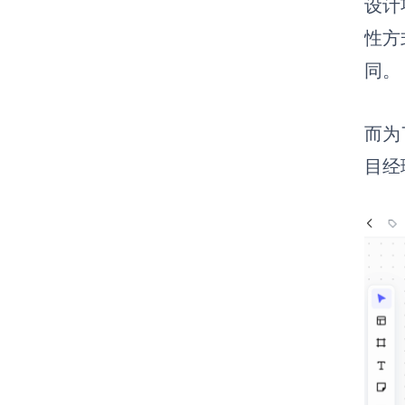
设计
性方
同。
而为
目经