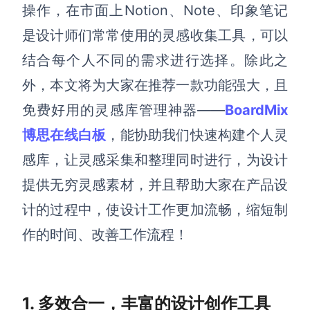
博思设计
操作，在市面上Notion、Note、印象笔记
一体化产品设计工具
是设计师们常常使用的灵感
收
集工具，可以
博思AIPPT
结合每个人不同的需求进行选择。除此之
AI生成PPT，支持在线编辑
外，本文将为大家在推荐一款功能强大，且
资源与下载
免费好用的
灵感库
管理神器
——
BoardMix
博思在线白板
，能协助我们快速构建个人灵
向团队介绍
博思白板boardmix
感库，让灵感采集和整理同时进行，为设计
提供无穷灵感素材，并且帮助大家在产品设
计的过程中，使设计工作更加流畅，缩短制
下载
作的时间、改善工作流程！
客户端、插件
1. 多效合一，丰富的设计创作工具