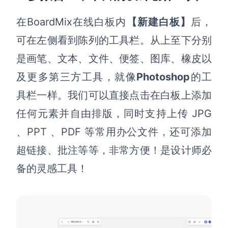
解决方案
在BoardMix在线白板内
【新建白板】
后，
可在左侧看到陈列的工具栏
。
从上至下分别
高效协作
是画笔、文本、文件、便签、图库、橡皮以
在线绘图
团队协作提效
及更多第三方工具，就像
Photoshop
的工
思维和灵感整理
素材整理
具栏一样
。
我们可以直接点击在白板上添加
流程整理
在线白板
任何元素并自由排版，同时支持上传 JPG
客户旅程图
涂鸦画板
、PPT 、PDF 等常用办公文件，还可添加
路线图
敏捷实践
超链接、批注等等，非常方便！
是设计师必
ER图
备的灵感工具！
UML图
数据流图
情绪板