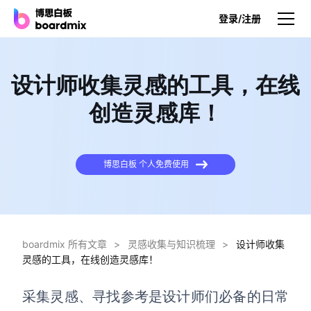
登录/注册
产品
设计师收集灵感的工具，在线
产品
创造灵感库！
博思白板
无限画布，AI加持，实时协作
博思白板 个人免费使用
博思白板SDK
在您的网站或应用集成白板
博思AI
一键生成，您的Al超级智能体
boardmix 所有文章
>
灵感收集与知识梳理
>
设计师收集
灵感的工具，在线创造灵感库！
博思白板离线版
本地笔记存储，隐私白板空间
采集灵感、寻找参考是设计师们必备的日常