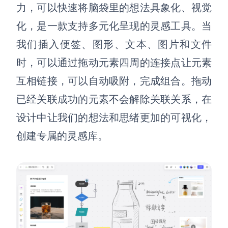
AI生成PEST分析
AI生成鱼骨图
力，可以快速将脑袋里的想法具象化、视觉
AI生成5Why分析
AI生成甘特图
化
，是一款支持多元化呈现的灵感工具。
当
AI生成平衡计分卡
AI生成组织结构图
我们插入便签、图形、文本、图片和文件
AI生成时间管理四象限
时，可以通过拖动元素四周的连接点让元素
AI生成胜任力模型
互相链接，
可以自动吸附，完成组合
。
拖动
AI生成价值链
已经关联成功的元素不会解除关联关系，在
设计
中让我们的想法和思绪更加的可视化
，
数据分析与策略
智能创作
创建专属的灵感库。
AI生成用户画像
AI生成PPT
AI生成Smart分析
AI生成图片
AI生成波士顿矩阵
AI写作
AI生成波特五力模型
AI对话
AI生成4P营销理论模型
AI生成简历