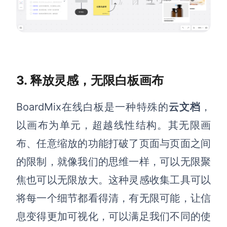
AI生成竞品分析
AI生成安索夫矩阵
AI生成Grow模型
AI生成AARRR模型
3. 释放灵感，无限白板画布
BoardMix在线白板是一种特殊的
云文档
，
模板社区
以画布为单元，超越线性结构
。
其无限画
企业服务
布、任意缩放的功能打破了页面与页面之间
的限制，就像我们的思维一样，可以无限聚
私有化部署
管理功能定制 · 专业部署方案
焦也可以无限放大。
这种灵感收集工具可以
客户案例
将
每一个细节都看得清，有无限可能，让信
用boardmix提升团队协作效率
息变得更加可视化，可以满足我们不同的使