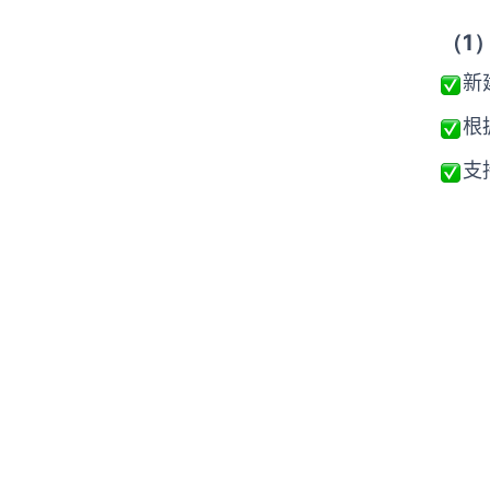
（1
新
根
支