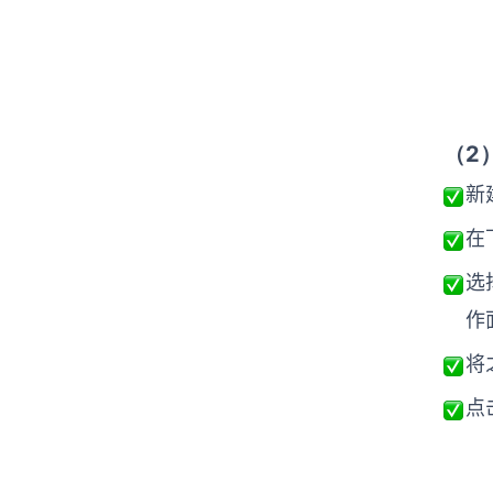
（2
新
在
选
作
将
点