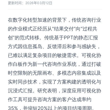
博思设计
更新时间：2026年03月12日
一体化产品设计工具
博思AIPPT
在数字化转型加速的背景下，传统咨询行业
AI生成PPT，支持在线编辑
的作业模式正经历从“结果交付”向“过程共
创”的范式转移。传统基于PPT的静态汇报
资源与下载
方式因信息孤岛、反馈滞后和参与感缺失，
向团队介绍
已难以满足复杂项目的敏捷需求。可视化协
博思白板boardmix
作白板作为新一代咨询作业系统，通过打破
时空限制的无限画布、多模态内容集成以及
实时同步技术，实现了方案构建的透明化与
下载
客户端、插件
沉浸式汇报。研究表明，深度应用可视化协
作工具可提升咨询方案的客户达成率约
35%，并缩短20%以上的项目结项周期。