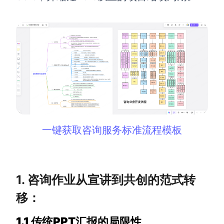
解决方案
高效协作
在线绘图
团队协作提效
思维和灵感整理
素材整理
流程整理
在线白板
客户旅程图
涂鸦画板
一键获取咨询服务标准流程模板
路线图
敏捷实践
ER图
1. 咨询作业从宣讲到共创的范式转
UML图
移：
数据流图
情绪板
1.1 传统PPT汇报的局限性