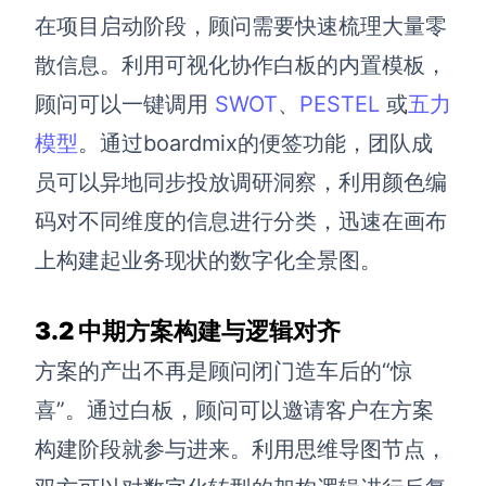
企业版申请试用
在项目启动阶段，顾问需要快速梳理大量零
满足企业级团队协作和管理需求
散信息。利用可视化协作白板的内置模板，
帮助支持
顾问可以一键调用
SWOT
、
PESTEL
或
五力
模型
。通过boardmix的便签功能，团队成
帮助中心
获取详细功能指南和技术支持
员可以异地同步投放调研洞察，利用颜色编
知识分享社区
码对不同维度的信息进行分类，迅速在画布
探索创意灵感与高效协作技巧
上构建起业务现状的数字化全景图。
定价
3.2 中期方案构建与逻辑对齐
方案的产出不再是顾问闭门造车后的“惊
喜”。通过白板，顾问可以邀请客户在方案
构建阶段就参与进来。利用思维导图节点，