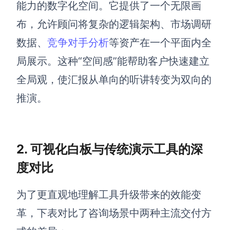
AI生成PEST分析
AI生成鱼骨图
能力的数字化空间。它提供了一个无限画
AI生成5Why分析
布，允许顾问将复杂的逻辑架构、市场调研
AI生成甘特图
AI生成平衡计分卡
数据、
竞争对手分析
等资产在一个平面内全
AI生成组织结构图
AI生成时间管理四象限
局展示。这种“空间感”能帮助客户快速建立
全局观，使汇报从单向的听讲转变为双向的
AI生成胜任力模型
推演。
AI生成价值链
数据分析与策略
智能创作
2. 可视化白板与传统演示工具的深
AI生成用户画像
AI生成PPT
度对比
AI生成Smart分析
AI生成图片
AI生成波士顿矩阵
AI写作
为了更直观地理解工具升级带来的效能变
AI生成波特五力模型
AI对话
革，下表对比了咨询场景中两种主流交付方
AI生成4P营销理论模型
AI生成简历