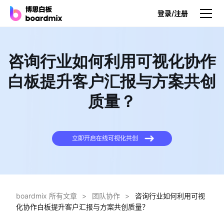
登录/注册
产品
咨询行业如何利用可视化协作
产品
白板提升客户汇报与方案共创
博思白板
质量？
无限画布，AI加持，实时协作
博思白板SDK
在您的网站或应用集成白板
立即开启在线可视化共创
博思AI
一键生成，您的Al超级智能体
博思白板离线版
boardmix 所有文章
>
团队协作
>
咨询行业如何利用可视
本地笔记存储，隐私白板空间
化协作白板提升客户汇报与方案共创质量？