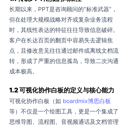
长期以来，PPT是咨询顾问的“标准武器”，
查看所有场景
但在处理大规模战略对齐或复杂业务流程
时，其线性表达的特征往往导致信息破碎。
客户在长达百页的翻页中容易失去逻辑焦
点，且修改意见往往通过邮件或离线文档流
转，形成了严重的信息孤岛，导致二次沟通
成本极高。
AI创作
创意与绘图
1.2 可视化协作白板的定义与核心能力
战略与流程设计
AI生成思维导图
可视化协作白板（如
boardmix博思白板
AI生成商业画布
AI生成流程图
等）不仅是一个绘图工具，更是一个集成了
AI生成SWOT分析
AI生成用户旅程图
思维导图、流程图、音视频通话及文档管理