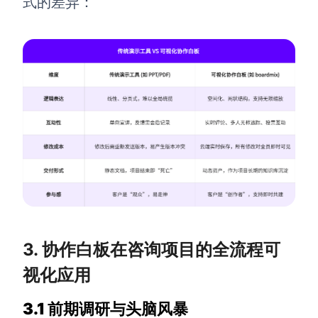
式的差异：
AI生成竞品分析
AI生成安索夫矩阵
AI生成Grow模型
AI生成AARRR模型
模板社区
企业服务
私有化部署
管理功能定制 · 专业部署方案
3. 协作白板在咨询项目的全流程可
视化应用
客户案例
用boardmix提升团队协作效率
3.1 前期调研与头脑风暴