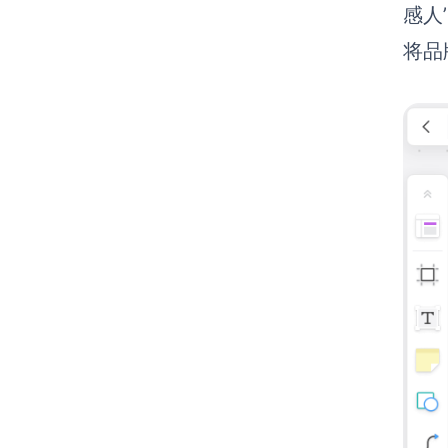
感人
将品