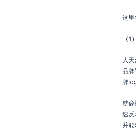
这里
（1
人天
品牌
牌l
就像
速反
并能