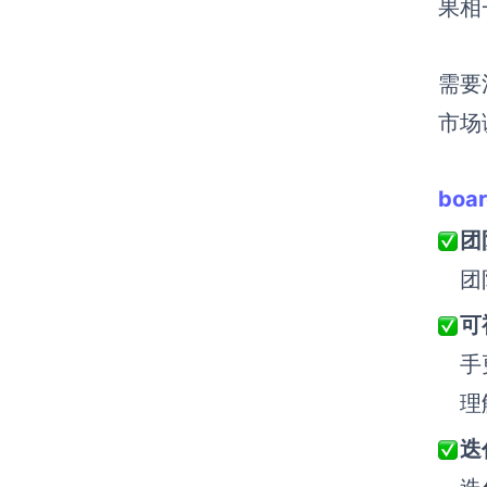
果相
需要
市场
boa
团
团
可
手
理
迭