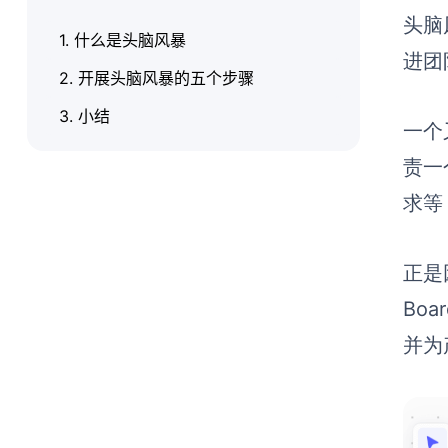
头脑
1. 什么是头脑风暴
进团
2. 开展头脑风暴的五个步骤
3. 小结
一个
责一
求等
正是
Bo
并为