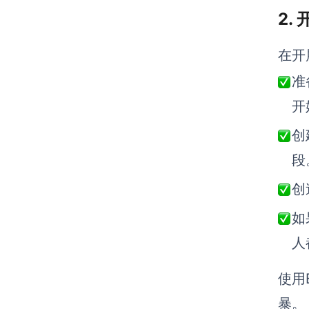
2.
在开
准
开
创
段
创
如
人
使用
暴。