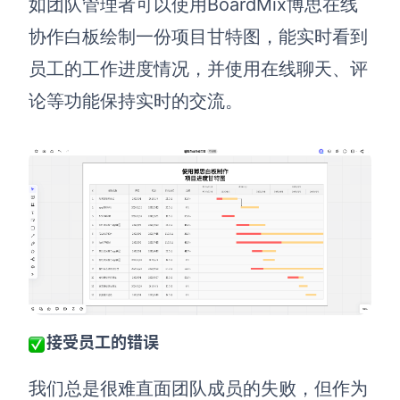
如团队管理者可以使用BoardMix博思在线
协作白板绘制一份项目甘特图，能实时看到
查看所有场景
员工的工作进度情况，并使用在线聊天、评
论等功能保持实时的交流。
AI创作
创意与绘图
战略与流程设计
AI生成思维导图
AI生成商业画布
AI生成流程图
接受员工的错误
AI生成SWOT分析
AI生成用户旅程图
我们总是很难直面团队成员的失败，但作为