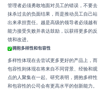
AI生成PEST分析
AI生成鱼骨图
管理者必须勇敢地面对员工的错误，不要去
AI生成5Why分析
AI生成甘特图
抹杀过去的负面结果，而是推动员工自己站
AI生成平衡计分卡
AI生成组织结构图
出来承担责任。越是高级的领导者必须越有
AI生成时间管理四象限
能力接受失败并表达鼓励，以获得更多的反
AI生成胜任力模型
馈和改进。
AI生成价值链
拥抱多样性和包容性
数据分析与策略
智能创作
多样性体现在去尝试更多更好的产品上，而
包容性则体现在将来自不同背景、经验和观
AI生成用户画像
AI生成PPT
点的人聚集在一起。研究表明，拥抱多样性
AI生成Smart分析
AI生成图片
和包容性的公司会有更高水平的创新能力。
AI生成波士顿矩阵
AI写作
AI生成波特五力模型
AI对话
AI生成4P营销理论模型
AI生成简历