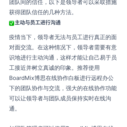
团队间的信任，以下是领导者可以采取措施
解决方案
获得团队信任的几种方法。
主动与员工进行沟通
高效协作
在线绘图
疫情当下，领导者无法与员工进行真正的面
团队协作提效
对面交流。在这种情况下，领导者需要有意
思维和灵感整理
素材整理
识地进行主动沟通，这样才能让自己易于员
流程整理
在线白板
工接近并树立真诚的印象。推荐使用
客户旅程图
涂鸦画板
BoardMix博思在线协作白板进行远程办公
路线图
敏捷实践
下的团队协作与交流，强大的在线协作功能
ER图
可以让领导者与团队成员保持实时在线沟
UML图
通。
数据流图
情绪板