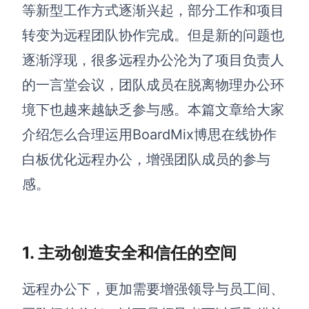
博思设计
等新型工作方式逐渐兴起，部分工作和项目
一体化产品设计工具
转变为远程团队协作完成。但是新的问题也
博思AIPPT
逐渐浮现，很多远程办公沦为了项目负责人
AI生成PPT，支持在线编辑
的一言堂会议，团队成员在脱离物理办公环
资源与下载
境下也越来越缺乏参与感。本篇文章给大家
介绍怎么合理运用BoardMix博思在线协作
向团队介绍
博思白板boardmix
白板优化远程办公，增强团队成员的参与
感。
下载
客户端、插件
1. 主动创造安全和信任的空间
远程办公下，更加需要增强领导与员工间、