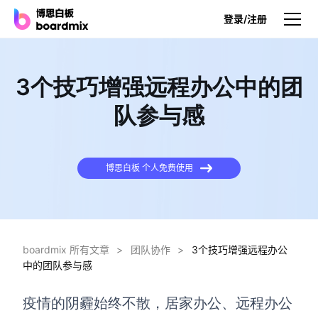
登录/注册
产品
3个技巧增强远程办公中的团
产品
队参与感
博思白板
无限画布，AI加持，实时协作
博思白板 个人免费使用
博思白板SDK
在您的网站或应用集成白板
博思AI
一键生成，您的Al超级智能体
boardmix 所有文章
>
团队协作
>
3个技巧增强远程办公
中的团队参与感
博思白板离线版
本地笔记存储，隐私白板空间
疫情的阴霾始终不散，居家办公、远程办公