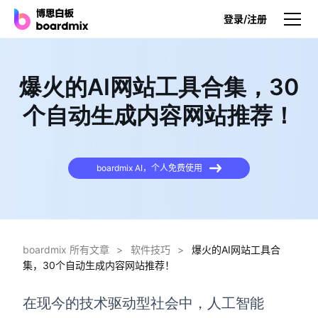
登录/注册
产品
爆火的AI网站工具合集，30
产品
个自动生成内容网站推荐！
博思白板
无限画布，AI加持，实时协作
boardmix AI，个人免费使用
博思白板SDK
在您的网站或应用集成白板
博思AI
一键生成，您的Al超级智能体
boardmix 所有文章
>
软件技巧
>
爆火的AI网站工具合
集，30个自动生成内容网站推荐！
博思白板离线版
本地笔记存储，隐私白板空间
在现今的技术驱动型社会中，人工智能