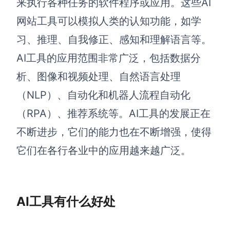
来执行各种任务的软件程序或应用。这些AI
解决方案
网站工具可以模拟人类的认知功能，如学
习、推理、自我修正、感知和理解语言等。
高效协作
AI工具的应用范围非常广泛，包括数据分
在线绘图
团队协作提效
析、图像和视频处理、自然语言处理
思维和灵感整理
素材整理
（NLP）、自动化和机器人流程自动化
流程整理
在线白板
（RPA）、推荐系统等。AI工具的发展正在
客户旅程图
涂鸦画板
不断进步，它们的能力也在不断增强，使得
路线图
敏捷实践
它们在各行各业中的应用越来越广泛。
ER图
UML图
AI工具有什么好处
数据流图
情绪板