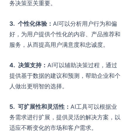
AI生成PEST分析
AI生成鱼骨图
务决策至关重要。
AI生成5Why分析
AI生成甘特图
AI生成平衡计分卡
3.
个性化体验：
AI可以分析用户行为和偏
AI生成组织结构图
好，为用户提供个性化的内容、产品推荐和
AI生成时间管理四象限
服务，从而提高用户满意度和忠诚度。
AI生成胜任力模型
AI生成价值链
4.
决策支持：
AI可以辅助决策过程，通过
数据分析与策略
智能创作
提供基于数据的建议和预测，帮助企业和个
人做出更明智的选择。
AI生成用户画像
AI生成PPT
AI生成Smart分析
AI生成图片
5.
可扩展性和灵活性：
AI工具可以根据业
AI生成波士顿矩阵
AI写作
务需求进行扩展，提供灵活的解决方案，以
AI生成波特五力模型
AI对话
适应不断变化的市场和客户需求。
AI生成4P营销理论模型
AI生成简历