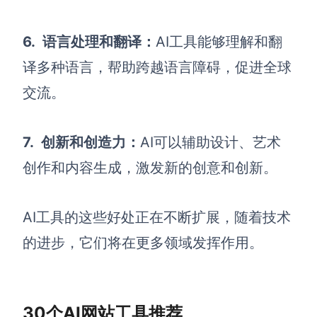
AI生成竞品分析
6.
语言处理和翻译：
AI工具能够理解和翻
AI生成安索夫矩阵
译多种语言，帮助跨越语言障碍，促进全球
AI生成Grow模型
交流。
AI生成AARRR模型
7.
创新和创造力：
AI可以辅助设计、艺术
模板社区
创作和内容生成，激发新的创意和创新。
企业服务
AI工具的这些好处正在不断扩展，随着技术
私有化部署
管理功能定制 · 专业部署方案
的进步，它们将在更多领域发挥作用。
客户案例
用boardmix提升团队协作效率
30个AI网站工具推荐