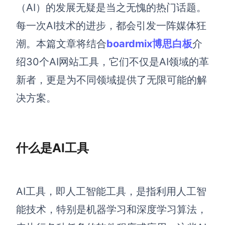
博思设计
（AI）的发展无疑是当之无愧的热门话题。
一体化产品设计工具
每一次AI技术的进步，都会引发一阵媒体狂
博思AIPPT
潮。
本篇文章
将结合
boardmix博思白板
介
AI生成PPT，支持在线编辑
绍30个AI网站工具，它们不仅是AI领域的革
资源与下载
新者，更是为不同领域提供了无限可能的解
决方案。
向团队介绍
博思白板boardmix
什么是AI工具
下载
客户端、插件
AI工具，即人工智能工具，是指利用人工智
能技术，特别是机器学习和深度学习算法，