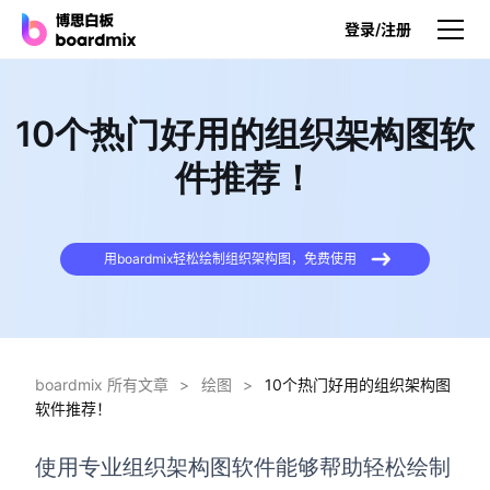
登录/注册
产品
10个热门好用的组织架构图软
产品
件推荐！
博思白板
无限画布，AI加持，实时协作
用boardmix轻松绘制组织架构图，免费使用
博思白板SDK
在您的网站或应用集成白板
博思AI
一键生成，您的Al超级智能体
boardmix 所有文章
>
绘图
>
10个热门好用的组织架构图
软件推荐！
博思白板离线版
本地笔记存储，隐私白板空间
使用专业组织架构图软件能够帮助轻松绘制