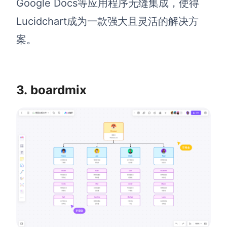
Google Docs等应用程序无缝集成，使得
AI生成竞品分析
Lucidchart成为一款强大且灵活的解决方
案。
AI生成安索夫矩阵
AI生成Grow模型
AI生成AARRR模型
3. boardmix
模板社区
企业服务
私有化部署
管理功能定制 · 专业部署方案
客户案例
用boardmix提升团队协作效率