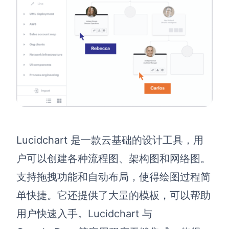
AI生成PEST分析
AI生成鱼骨图
AI生成5Why分析
AI生成甘特图
AI生成平衡计分卡
AI生成组织结构图
AI生成时间管理四象限
AI生成胜任力模型
AI生成价值链
数据分析与策略
智能创作
Lucidchart 是一款云基础的设计工具，用
AI生成用户画像
AI生成PPT
户可以创建各种流程图、架构图和网络图。
AI生成Smart分析
AI生成图片
支持拖拽功能和自动布局，使得绘图过程简
AI生成波士顿矩阵
AI写作
单快捷。它还提供了大量的模板，可以帮助
AI生成波特五力模型
AI对话
用户快速入手。Lucidchart 与
AI生成4P营销理论模型
AI生成简历