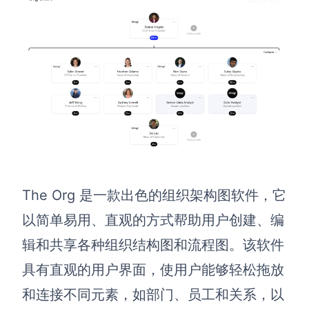
解决方案
高效协作
在线绘图
团队协作提效
思维和灵感整理
素材整理
流程整理
在线白板
客户旅程图
涂鸦画板
路线图
The Org 是一款出色的组织架构图软件，它
敏捷实践
以简单易用、直观的方式帮助用户创建、编
ER图
辑和共享各种组织结构图和流程图。该软件
UML图
具有直观的用户界面，使用户能够轻松拖放
数据流图
和连接不同元素，如部门、员工和关系，以
情绪板